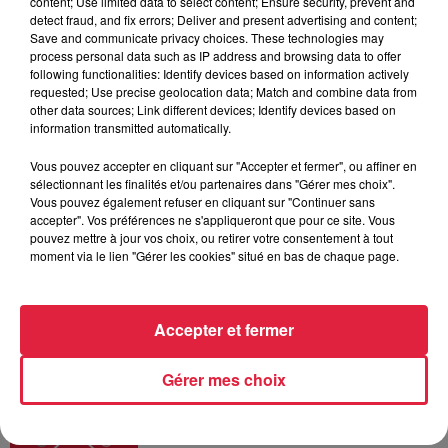
content; Use limited data to select content; Ensure security, prevent and
6 août 2026
detect fraud, and fix errors; Deliver and present advertising and content;
Au zoo de Mulhouse : rencontre
Save and communicate privacy choices. These technologies may
process personal data such as IP address and browsing data to offer
avec les flamants rouges
following functionalities: Identify devices based on information actively
requested; Use precise geolocation data; Match and combine data from
other data sources; Link different devices; Identify devices based on
information transmitted automatically.
6 août 2026
Vous pouvez accepter en cliquant sur "Accepter et fermer", ou affiner en
Les dernières infos sur la venue du
sélectionnant les finalités et/ou partenaires dans "Gérer mes choix".
pape à Metz en septembre
Vous pouvez également refuser en cliquant sur "Continuer sans
accepter". Vos préférences ne s'appliqueront que pour ce site. Vous
pouvez mettre à jour vos choix, ou retirer votre consentement à tout
moment via le lien "Gérer les cookies" situé en bas de chaque page.
Accepter et fermer
Dans la même série
Gérer mes choix
Horoscope du lundi 10 août 2026
Horoscope du lundi 10 août 2026