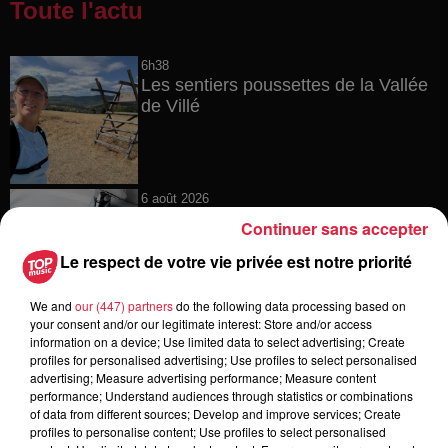
Toute l'actu
6h38
Les sentiers poussettes de la Vallée
de Villé
6 août 2026
À Hoerdt, de l’eau brune sort des
Continuer sans accepter
robinets
Le respect de votre vie privée est notre priorité
We and
our (447) partners
do the following data processing based on
your consent and/or our legitimate interest: Store and/or access
6 août 2026
information on a device; Use limited data to select advertising; Create
Tags antisémites à Strasbourg :
profiles for personalised advertising; Use profiles to select personalised
Catherine Trautmann réagit
advertising; Measure advertising performance; Measure content
performance; Understand audiences through statistics or combinations
of data from different sources; Develop and improve services; Create
profiles to personalise content; Use profiles to select personalised