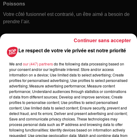
Poissons
Votre côté fusionnel est contrarié, un être aimé a besoin de
prendre l’air.
Continuer sans accepter
Le respect de votre vie privée est notre priorité
We and
our (447) partners
do the following data processing based on
your consent and/or our legitimate interest: Store and/or access
information on a device; Use limited data to select advertising; Create
Toute l'actu
profiles for personalised advertising; Use profiles to select personalised
advertising; Measure advertising performance; Measure content
performance; Understand audiences through statistics or combinations
of data from different sources; Develop and improve services; Create
6 août 2026
profiles to personalise content; Use profiles to select personalised
À Hoerdt, de l’eau brune sort des
content; Use limited data to select content; Ensure security, prevent and
robinets
detect fraud, and fix errors; Deliver and present advertising and content;
Save and communicate privacy choices. These technologies may
process personal data such as IP address and browsing data to offer
following functionalities: Identify devices based on information actively
requested; Use precise geolocation data; Match and combine data from