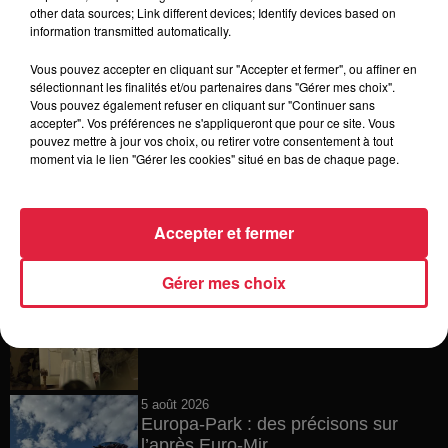
6 août 2026
other data sources; Link different devices; Identify devices based on
Tags antisémites à Strasbourg :
information transmitted automatically.
Catherine Trautmann réagit
Vous pouvez accepter en cliquant sur "Accepter et fermer", ou affiner en
sélectionnant les finalités et/ou partenaires dans "Gérer mes choix".
Vous pouvez également refuser en cliquant sur "Continuer sans
accepter". Vos préférences ne s'appliqueront que pour ce site. Vous
6 août 2026
pouvez mettre à jour vos choix, ou retirer votre consentement à tout
Au zoo de Mulhouse : rencontre
moment via le lien "Gérer les cookies" situé en bas de chaque page.
avec les flamants rouges
Accepter et fermer
6 août 2026
Gérer mes choix
Les dernières infos sur la venue du
pape à Metz en septembre
5 août 2026
Europa-Park : des précisons sur
l’après Euro-Mir