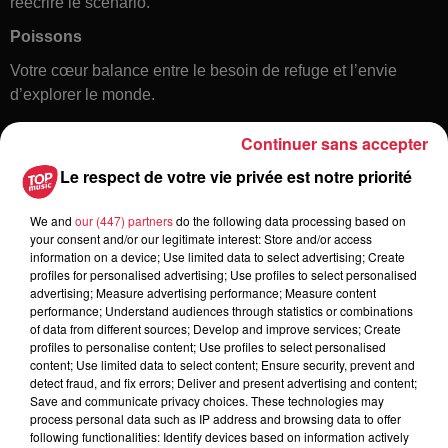
réécrire le scénario.
Poissons
Votre cœur balance entre le besoin de refuge et l’envie
d’explorer le monde.
Continuer sans accepter
Le respect de votre vie privée est notre priorité
We and
our (447) partners
do the following data processing based on
your consent and/or our legitimate interest: Store and/or access
information on a device; Use limited data to select advertising; Create
profiles for personalised advertising; Use profiles to select personalised
Toute l'actu
advertising; Measure advertising performance; Measure content
performance; Understand audiences through statistics or combinations
of data from different sources; Develop and improve services; Create
6h38
profiles to personalise content; Use profiles to select personalised
Les sentiers poussettes de la Vallée
content; Use limited data to select content; Ensure security, prevent and
detect fraud, and fix errors; Deliver and present advertising and content;
de Villé
Save and communicate privacy choices. These technologies may
process personal data such as IP address and browsing data to offer
following functionalities: Identify devices based on information actively