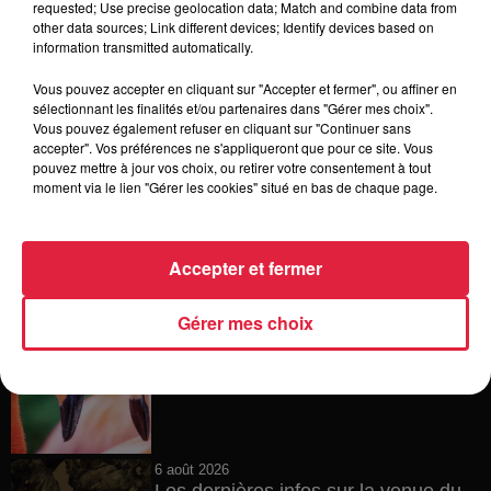
requested; Use precise geolocation data; Match and combine data from
other data sources; Link different devices; Identify devices based on
6 août 2026
information transmitted automatically.
À Hoerdt, de l’eau brune sort des
robinets
Vous pouvez accepter en cliquant sur "Accepter et fermer", ou affiner en
sélectionnant les finalités et/ou partenaires dans "Gérer mes choix".
Vous pouvez également refuser en cliquant sur "Continuer sans
accepter". Vos préférences ne s'appliqueront que pour ce site. Vous
pouvez mettre à jour vos choix, ou retirer votre consentement à tout
6 août 2026
moment via le lien "Gérer les cookies" situé en bas de chaque page.
Tags antisémites à Strasbourg :
Catherine Trautmann réagit
Accepter et fermer
Gérer mes choix
6 août 2026
Au zoo de Mulhouse : rencontre
avec les flamants rouges
6 août 2026