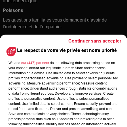
douceur et la joie.
Poissons
Les questions familiales vous demandent d’avoir de
l’indulgence et de l’empathie.
Continuer sans accepter
Le respect de votre vie privée est notre priorité
We and
our (447) partners
do the following data processing based on
your consent and/or our legitimate interest: Store and/or access
information on a device; Use limited data to select advertising; Create
profiles for personalised advertising; Use profiles to select personalised
Toute l'actu
advertising; Measure advertising performance; Measure content
performance; Understand audiences through statistics or combinations
of data from different sources; Develop and improve services; Create
16h11
profiles to personalise content; Use profiles to select personalised
Une journée à l'Écomusée d'Alsace à
content; Use limited data to select content; Ensure security, prevent and
detect fraud, and fix errors; Deliver and present advertising and content;
Ungersheim
Save and communicate privacy choices. These technologies may
process personal data such as IP address and browsing data to offer
following functionalities: Identify devices based on information actively