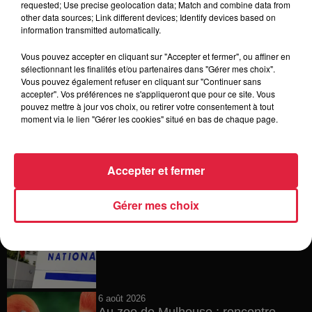
requested; Use precise geolocation data; Match and combine data from
other data sources; Link different devices; Identify devices based on
6h38
information transmitted automatically.
Les sentiers poussettes de la Vallée
de Villé
Vous pouvez accepter en cliquant sur "Accepter et fermer", ou affiner en
sélectionnant les finalités et/ou partenaires dans "Gérer mes choix".
Vous pouvez également refuser en cliquant sur "Continuer sans
accepter". Vos préférences ne s'appliqueront que pour ce site. Vous
pouvez mettre à jour vos choix, ou retirer votre consentement à tout
6 août 2026
moment via le lien "Gérer les cookies" situé en bas de chaque page.
À Hoerdt, de l’eau brune sort des
robinets
Accepter et fermer
Gérer mes choix
6 août 2026
Tags antisémites à Strasbourg :
Catherine Trautmann réagit
6 août 2026