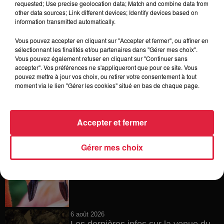
requested; Use precise geolocation data; Match and combine data from
other data sources; Link different devices; Identify devices based on
6 août 2026
information transmitted automatically.
À Hoerdt, de l’eau brune sort des
robinets
Vous pouvez accepter en cliquant sur "Accepter et fermer", ou affiner en
sélectionnant les finalités et/ou partenaires dans "Gérer mes choix".
Vous pouvez également refuser en cliquant sur "Continuer sans
accepter". Vos préférences ne s'appliqueront que pour ce site. Vous
pouvez mettre à jour vos choix, ou retirer votre consentement à tout
6 août 2026
moment via le lien "Gérer les cookies" situé en bas de chaque page.
Tags antisémites à Strasbourg :
Catherine Trautmann réagit
Accepter et fermer
Gérer mes choix
6 août 2026
Au zoo de Mulhouse : rencontre
avec les flamants rouges
6 août 2026