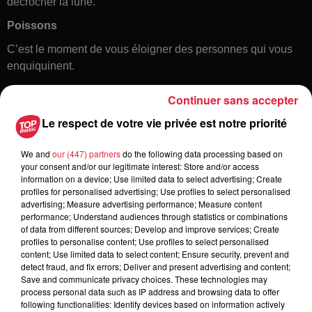
décrocher la lune.
Poissons
C’est le moment de vous éloigner des personnes qui vous
enquiquinent.
Continuer sans accepter
Le respect de votre vie privée est notre priorité
We and
our (447) partners
do the following data processing based on
your consent and/or our legitimate interest: Store and/or access
information on a device; Use limited data to select advertising; Create
profiles for personalised advertising; Use profiles to select personalised
Toute l'actu
advertising; Measure advertising performance; Measure content
performance; Understand audiences through statistics or combinations
of data from different sources; Develop and improve services; Create
6h38
profiles to personalise content; Use profiles to select personalised
Les sentiers poussettes de la Vallée
content; Use limited data to select content; Ensure security, prevent and
detect fraud, and fix errors; Deliver and present advertising and content;
de Villé
Save and communicate privacy choices. These technologies may
process personal data such as IP address and browsing data to offer
following functionalities: Identify devices based on information actively