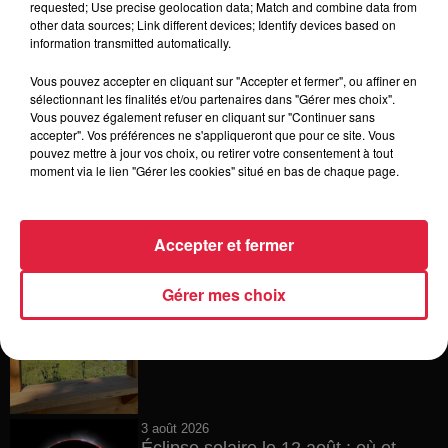
requested; Use precise geolocation data; Match and combine data from
other data sources; Link different devices; Identify devices based on
4 août 2026
information transmitted automatically.
Vélos d'occasion en Alsace : les
meilleures adresses pour rouler à...
Vous pouvez accepter en cliquant sur "Accepter et fermer", ou affiner en
sélectionnant les finalités et/ou partenaires dans "Gérer mes choix".
Vous pouvez également refuser en cliquant sur "Continuer sans
accepter". Vos préférences ne s'appliqueront que pour ce site. Vous
pouvez mettre à jour vos choix, ou retirer votre consentement à tout
4 août 2026
moment via le lien "Gérer les cookies" situé en bas de chaque page.
Bischheim : disparition d’une
adolescente de 16 ans
Accepter et fermer
Gérer mes choix
4 août 2026
Muttersholtz : après SensoRied,
voilà BotaRied
3 août 2026