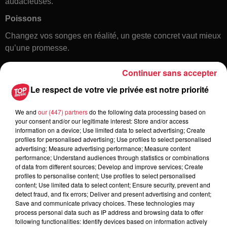
audacieuses.
Poissons
Changez vos songes en réalité, un geste concret vaut mieux
qu’une promesse.
Continuer sans accepter
Le respect de votre vie privée est notre priorité
We and
our (447) partners
do the following data processing based on
your consent and/or our legitimate interest: Store and/or access
information on a device; Use limited data to select advertising; Create
profiles for personalised advertising; Use profiles to select personalised
Toute l'actu
advertising; Measure advertising performance; Measure content
performance; Understand audiences through statistics or combinations
of data from different sources; Develop and improve services; Create
5 août 2026
profiles to personalise content; Use profiles to select personalised
Europa-Park : des précisons sur
content; Use limited data to select content; Ensure security, prevent and
detect fraud, and fix errors; Deliver and present advertising and content;
l’après Euro-Mir
Save and communicate privacy choices. These technologies may
process personal data such as IP address and browsing data to offer
following functionalities: Identify devices based on information actively