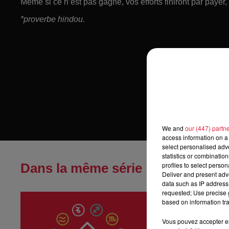
Même si ce n’est pas gagné, vos efforts finiront par payer
*proverbe hindou.
We and
our (447) partn
access information on a 
select personalised ad
statistics or combinatio
Dans la même série
profiles to select person
Deliver and present adv
data such as IP address 
requested; Use precise g
Horoscope du
based on information tra
Horoscope du sa
Vous pouvez accepter en 