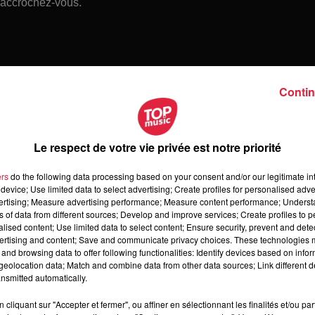
, accrochez-vous.
Contin
Le respect de votre vie privée est notre priorité
ers
do the following data processing based on your consent and/or our legitimate int
device; Use limited data to select advertising; Create profiles for personalised adver
vertising; Measure advertising performance; Measure content performance; Unders
ns of data from different sources; Develop and improve services; Create profiles to 
alised content; Use limited data to select content; Ensure security, prevent and detect
ertising and content; Save and communicate privacy choices. These technologies
and browsing data to offer following functionalities: Identify devices based on infor
eolocation data; Match and combine data from other data sources; Link different de
 samedi 08 août 2026
nsmitted automatically.
medi 08 août 2026
cliquant sur "Accepter et fermer", ou affiner en sélectionnant les finalités et/ou pa