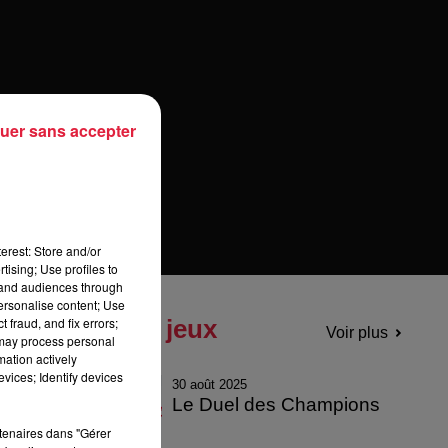
uer sans accepter
erest: Store and/or
tising; Use profiles to
tand audiences through
personalise content; Use
Tous les jeux
 fraud, and fix errors;
Voir plus
 may process personal
mation actively
vices; Identify devices
30 août 2025
Le Duel des Champions
rtenaires dans "Gérer