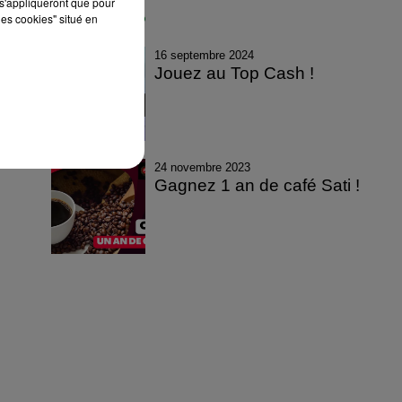
s'appliqueront que pour
les cookies" situé en
16 septembre 2024
Jouez au Top Cash !
24 novembre 2023
Gagnez 1 an de café Sati !