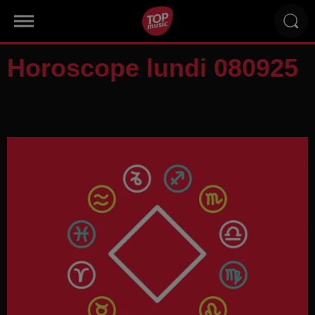
Horoscope lundi 080925