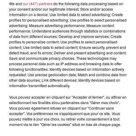
We and
our (447) partners
do the following data processing based on
5 août 2026
Europa-Park : des précisons sur
your consent and/or our legitimate interest: Store and/or access
information on a device; Use limited data to select advertising; Create
l’après Euro-Mir
profiles for personalised advertising; Use profiles to select personalised
advertising; Measure advertising performance; Measure content
performance; Understand audiences through statistics or combinations
of data from different sources; Develop and improve services; Create
profiles to personalise content; Use profiles to select personalised
content; Use limited data to select content; Ensure security, prevent and
detect fraud, and fix errors; Deliver and present advertising and content;
Save and communicate privacy choices. These technologies may
Dans la même série
process personal data such as IP address and browsing data to offer
following functionalities: Identify devices based on information actively
requested; Use precise geolocation data; Match and combine data from
other data sources; Link different devices; Identify devices based on
Horoscope du vendredi 07 août
information transmitted automatically.
2026
Horoscope du vendredi 07 août 2026
Vous pouvez accepter en cliquant sur "Accepter et fermer", ou affiner en
sélectionnant les finalités et/ou partenaires dans "Gérer mes choix".
Vous pouvez également refuser en cliquant sur "Continuer sans
accepter". Vos préférences ne s'appliqueront que pour ce site. Vous
pouvez mettre à jour vos choix, ou retirer votre consentement à tout
Horoscope du jeudi 6 août 2026
moment via le lien "Gérer les cookies" situé en bas de chaque page.
Horoscope du jeudi 6 août 2026