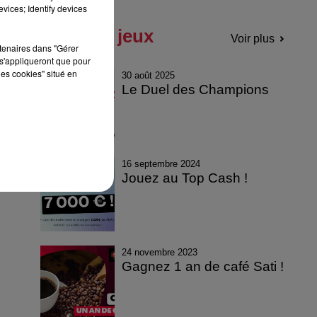
vices; Identify devices
Tous les jeux
Voir plus
rtenaires dans "Gérer
s'appliqueront que pour
les cookies" situé en
30 août 2025
Le Duel des Champions
16 septembre 2024
Jouez au Top Cash !
24 novembre 2023
Gagnez 1 an de café Sati !