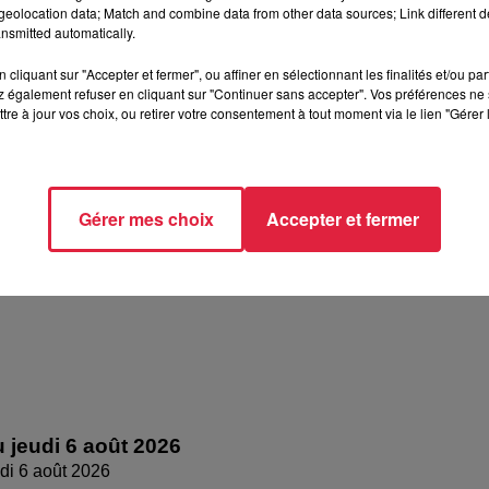
eolocation data; Match and combine data from other data sources; Link different de
nsmitted automatically.
cliquant sur "Accepter et fermer", ou affiner en sélectionnant les finalités et/ou pa
 également refuser en cliquant sur "Continuer sans accepter". Vos préférences ne 
tre à jour vos choix, ou retirer votre consentement à tout moment via le lien "Gérer 
 vendredi 07 août 2026
dredi 07 août 2026
Gérer mes choix
Accepter et fermer
 jeudi 6 août 2026
di 6 août 2026