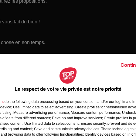
ttirez les propositions.
 vous fait du bien !
e chose en son temps.
rd est possible.
Contin
Le respect de votre vie privée est notre priorité
ers
do the following data processing based on your consent and/or our legitimate int
device; Use limited data to select advertising; Create profiles for personalised adver
vertising; Measure advertising performance; Measure content performance; Unders
ns of data from different sources; Develop and improve services; Create profiles to 
alised content; Use limited data to select content; Ensure security, prevent and detect
ertising and content; Save and communicate privacy choices. These technologies
and browsing data to offer following functionalities: Identify devices based on infor