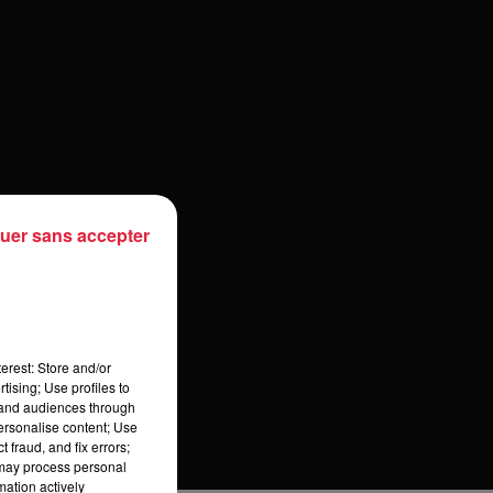
uer sans accepter
erest: Store and/or
tising; Use profiles to
tand audiences through
personalise content; Use
 fraud, and fix errors;
 may process personal
mation actively