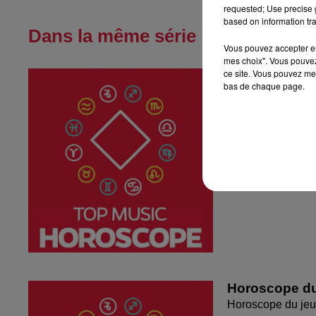
requested; Use precise g
based on information tra
Dans la même série
Vous pouvez accepter en 
mes choix". Vous pouvez
ce site. Vous pouvez met
Horoscope du
bas de chaque page.
Horoscope du ven
Horoscope du
Horoscope du jeu