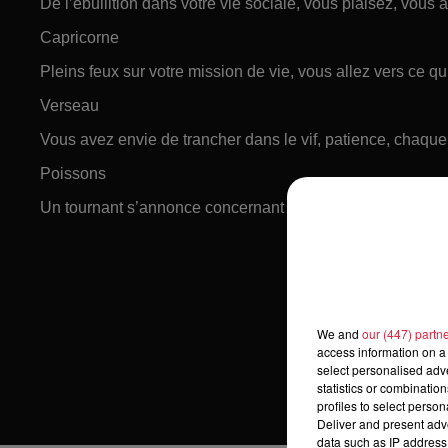
De l’ébullition dans votre vie sociale, vous plaisez, vous a
Capricorne
Pleins feux sur votre mission de vie, vous allez vers ce qui
Verseau
Vous avez envie de trancher dans le vif, patience, chaqu
Poissons
Un tournant s’annonce concernant un partenariat, un acco
We and
our (447) partn
access information on a 
select personalised ad
statistics or combinatio
profiles to select person
Deliver and present adv
data such as IP address 