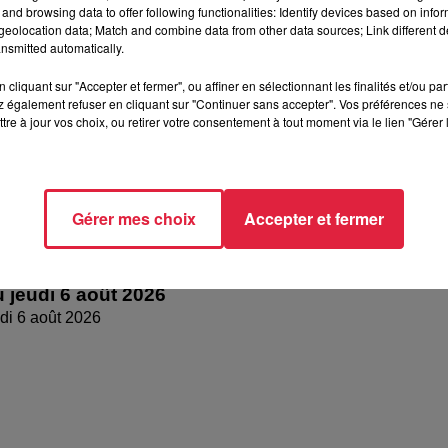
and browsing data to offer following functionalities: Identify devices based on infor
dredi 07 août 2026
eolocation data; Match and combine data from other data sources; Link different de
nsmitted automatically.
cliquant sur "Accepter et fermer", ou affiner en sélectionnant les finalités et/ou pa
 également refuser en cliquant sur "Continuer sans accepter". Vos préférences ne 
tre à jour vos choix, ou retirer votre consentement à tout moment via le lien "Gérer 
Gérer mes choix
Accepter et fermer
 jeudi 6 août 2026
di 6 août 2026