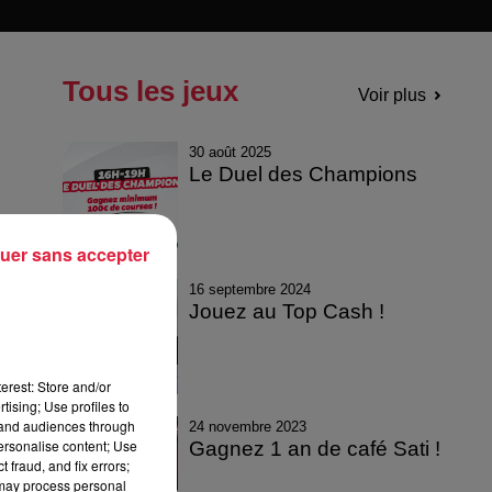
Tous les jeux
Voir plus
30 août 2025
Le Duel des Champions
uer sans accepter
16 septembre 2024
Jouez au Top Cash !
erest: Store and/or
tising; Use profiles to
tand audiences through
24 novembre 2023
personalise content; Use
Gagnez 1 an de café Sati !
 fraud, and fix errors;
 may process personal