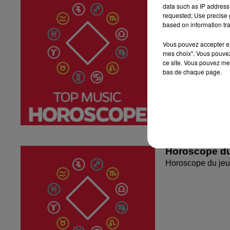
data such as IP address 
Horoscope du ven
requested; Use precise g
based on information tra
Vous pouvez accepter en 
mes choix". Vous pouvez
ce site. Vous pouvez met
bas de chaque page.
Horoscope du
Horoscope du jeu