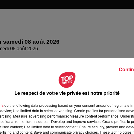
 samedi 08 août 2026
medi 08 août 2026
Contin
Le respect de votre vie privée est notre priorité
ers
do the following data processing based on your consent and/or our legitimate int
device; Use limited data to select advertising; Create profiles for personalised adver
vertising; Measure advertising performance; Measure content performance; Unders
ns of data from different sources; Develop and improve services; Create profiles to 
alised content; Use limited data to select content; Ensure security, prevent and detect
 vendredi 07 août 2026
ertising and content; Save and communicate privacy choices. These technologies