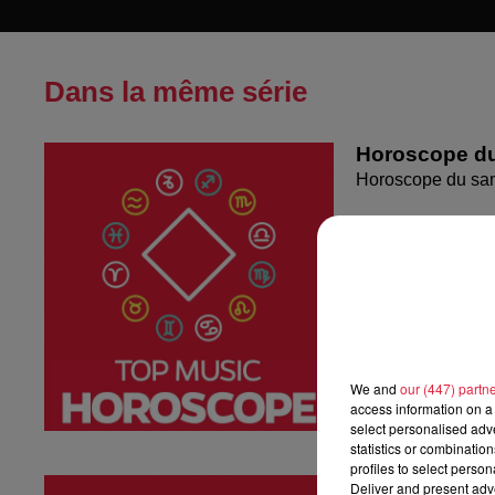
Dans la même série
Horoscope du
Horoscope du sa
We and
our (447) partn
access information on a 
select personalised ad
statistics or combinatio
profiles to select person
Horoscope du
Deliver and present adv