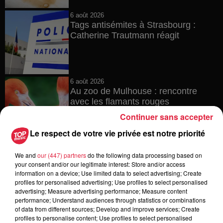
6 août 2026
Tags antisémites à Strasbourg :
Catherine Trautmann réagit
6 août 2026
Au zoo de Mulhouse : rencontre
avec les flamants rouges
Continuer sans accepter
Le respect de votre vie privée est notre priorité
We and
our (447) partners
do the following data processing based on
your consent and/or our legitimate interest: Store and/or access
information on a device; Use limited data to select advertising; Create
Dans la même série
profiles for personalised advertising; Use profiles to select personalised
advertising; Measure advertising performance; Measure content
performance; Understand audiences through statistics or combinations
of data from different sources; Develop and improve services; Create
Horoscope du mardi 11 aout 2026
profiles to personalise content; Use profiles to select personalised
Horoscope du mardi 11 aout 2026