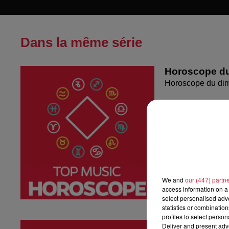
Dans la même série
Horoscope du
Horoscope du di
We and
our (447) partn
access information on a 
select personalised ad
statistics or combinatio
profiles to select person
Horoscope du
Deliver and present adv