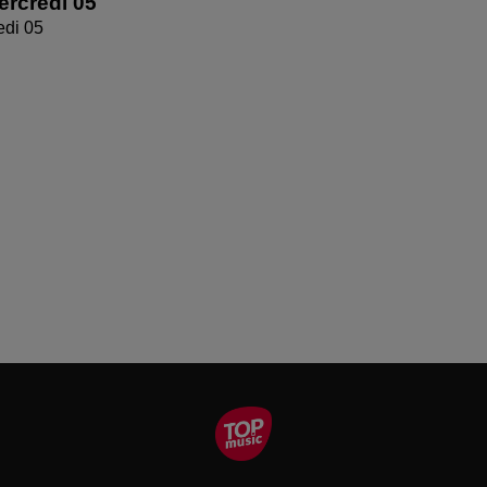
rcredi 05
edi 05