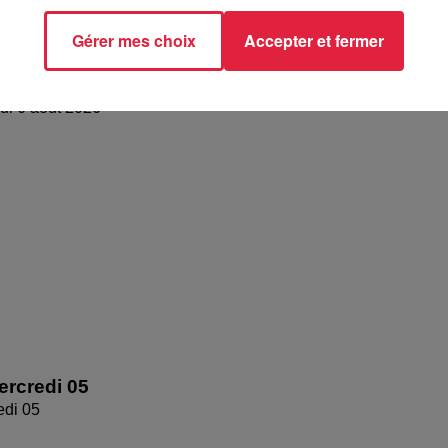
Gérer mes choix
Accepter et fermer
 jeudi 6 août 2026
di 6 août 2026
rcredi 05
edi 05