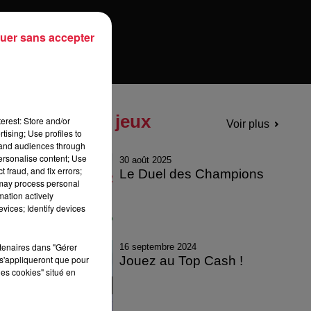
uer sans accepter
Tous les jeux
erest: Store and/or
Voir plus
tising; Use profiles to
tand audiences through
personalise content; Use
30 août 2025
 fraud, and fix errors;
Le Duel des Champions
 may process personal
mation actively
vices; Identify devices
rtenaires dans "Gérer
16 septembre 2024
Jouez au Top Cash !
s'appliqueront que pour
les cookies" situé en