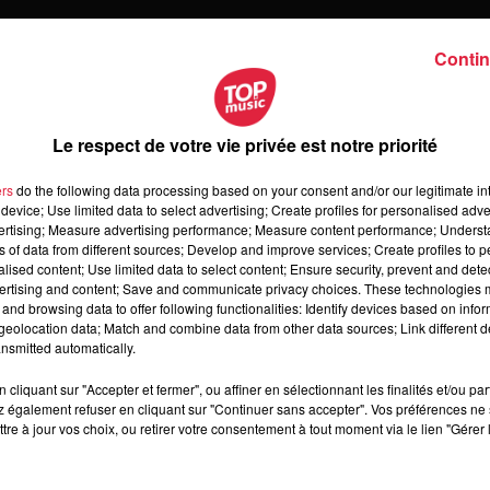
Contin
Le respect de votre vie privée est notre priorité
ers
do the following data processing based on your consent and/or our legitimate int
device; Use limited data to select advertising; Create profiles for personalised adver
vertising; Measure advertising performance; Measure content performance; Unders
ns of data from different sources; Develop and improve services; Create profiles to 
 vendredi 07 août 2026
alised content; Use limited data to select content; Ensure security, prevent and detect
dredi 07 août 2026
ertising and content; Save and communicate privacy choices. These technologies
and browsing data to offer following functionalities: Identify devices based on infor
eolocation data; Match and combine data from other data sources; Link different de
nsmitted automatically.
cliquant sur "Accepter et fermer", ou affiner en sélectionnant les finalités et/ou pa
 également refuser en cliquant sur "Continuer sans accepter". Vos préférences ne 
tre à jour vos choix, ou retirer votre consentement à tout moment via le lien "Gérer 