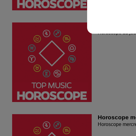
Horoscope du
Horoscope du jeu
Horoscope me
Horoscope mercr