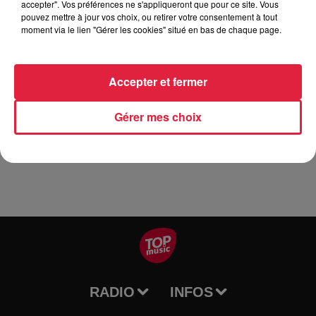
accepter". Vos préférences ne s'appliqueront que pour ce site. Vous
Mathilde
).
pouvez mettre à jour vos choix, ou retirer votre consentement à tout
moment via le lien "Gérer les cookies" situé en bas de chaque page.
Pour apporter visuellement poésie et profondeur, le peintre
strasbourgeois Christophe Wehrung a conçu un univers
pictural évolutif accompagnant la narration. Dans un dispositif
Accepter et fermer
scénographique jouant sur les apparitions et les disparitions,
le personnage dialogue avec ses représentations imaginaires
Gérer mes choix
et nous ouvre les portes de son intimité.
RADIO
INFOS