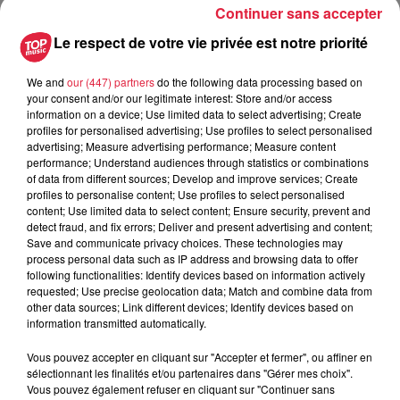
Continuer sans accepter
Le respect de votre vie privée est notre priorité
SEPP, HÉROS DE NOTRE TEMPS
We and
our (447) partners
do the following data processing based on
your consent and/or our legitimate interest: Store and/or access
Genre :
Théâtre en alsacien surtitré
information on a device; Use limited data to select advertising; Create
Sepp, vieil homme pétri de souvenirs, déroule sa vie sur un
profiles for personalised advertising; Use profiles to select personalised
advertising; Measure advertising performance; Measure content
parking de supermarché un soir de novembre. Il attend
performance; Understand audiences through statistics or combinations
vainement son neveu en convoquant les moments forts de
of data from different sources; Develop and improve services; Create
son passé : amour, désir de paternité contrarié, guerre
profiles to personalise content; Use profiles to select personalised
content; Use limited data to select content; Ensure security, prevent and
d’Algérie, secrets, regrets et rancunes défilent comme autant
detect fraud, and fix errors; Deliver and present advertising and content;
de traces laissées sur le chemin sinueux de son existence.
Save and communicate privacy choices. These technologies may
process personal data such as IP address and browsing data to offer
following functionalities: Identify devices based on information actively
En attendant Théo
, en clin d’oeil humoristique à une oeuvre
requested; Use precise geolocation data; Match and combine data from
célèbre, clôture une trilogie théâtrale écrite par Pierre Kretz,
other data sources; Link different devices; Identify devices based on
Francis Freyburger et Olivier Chapelet. Trois oeuvres, trois
information transmitted automatically.
personnages reliés par leur humanité et un petit grain de folie,
Vous pouvez accepter en cliquant sur "Accepter et fermer", ou affiner en
interprétés par le même comédien Francis Freyburger, acteur
sélectionnant les finalités et/ou partenaires dans "Gérer mes choix".
au cinéma et à la télévision (
Les Alsaciens, Les deux
Vous pouvez également refuser en cliquant sur "Continuer sans