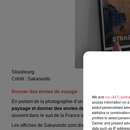
Strasbourg
Crédit :
Sakarando
Donner des envies de voyage
We and
our (447) partn
En partant de la photographie d’un lieu typique,
Alexandre
access information on a 
select personalised ad
paysage et donner des envies de voyages
. L’inspirati
statistics or combinatio
souvent dans le sud de la France ou en Bretagne, mais
a
profiles to select person
Deliver and present adv
Les affiches de Sakarando sont disponibles
en format A3
data such as IP address 