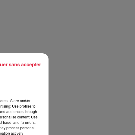
uer sans accepter
erest: Store and/or
 le
tising; Use profiles to
tand audiences through
personalise content; Use
 fraud, and fix errors;
 may process personal
mation actively