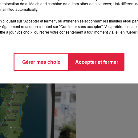
imprimées en Alsace
dans une imprimerie labellisée
eolocation data; Match and combine data from other data sources; Link different de
nsmitted automatically.
ire l'impact environnemental et éviter le sur-stockage
.
ok
et
Instagram
.
cliquant sur "Accepter et fermer", ou affiner en sélectionnant les finalités et/ou pa
 également refuser en cliquant sur "Continuer sans accepter". Vos préférences ne 
tre à jour vos choix, ou retirer votre consentement à tout moment via le lien "Gérer 
Gérer mes choix
Accepter et fermer