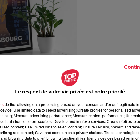
Contin
Le respect de votre vie privée est notre priorité
ers
do the following data processing based on your consent and/or our legitimate int
 redessine et utilise des couleurs vives pour faire ressortir
device; Use limited data to select advertising; Create profiles for personalised adver
vertising; Measure advertising performance; Measure content performance; Unders
on vient des cartes postales de style vintage qu’on retrouve
ns of data from different sources; Develop and improve services; Create profiles to 
vec un côté résolument moderne
.
alised content; Use limited data to select content; Ensure security, prevent and detect
ertising and content; Save and communicate privacy choices. These technologies
 (30/40 cm) ou aussi en version cartes postales
. Toutes ces
and browsing data to offer following functionalities: Identify devices based on infor