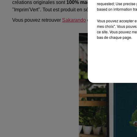
créations originales sont
100% made in France et sont 
requested; Use precise g
based on information tra
"Imprim'Vert". Tout est produit en séries limitées pour
rédu
Vous pouvez retrouver
Sakarando
également sur
Facebo
Vous pouvez accepter en 
mes choix". Vous pouvez
ce site. Vous pouvez met
bas de chaque page.