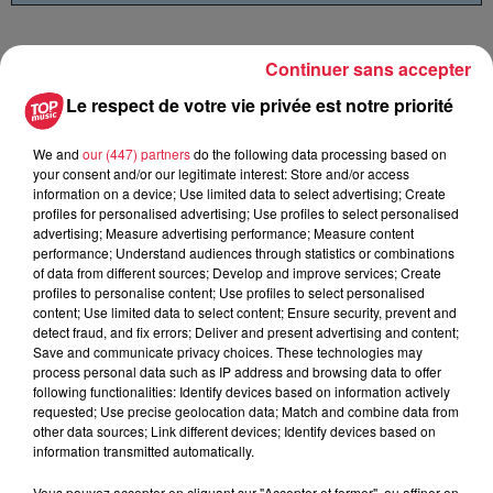
Continuer sans accepter
Le respect de votre vie privée est notre priorité
Publié : 31 mai 2024 à 15h14 - Modifié : 3 juin 2024 à 8h02
Sébastien RUFFET
We and
our (447) partners
do the following data processing based on
your consent and/or our legitimate interest: Store and/or access
information on a device; Use limited data to select advertising; Create
profiles for personalised advertising; Use profiles to select personalised
advertising; Measure advertising performance; Measure content
performance; Understand audiences through statistics or combinations
A lire aussi
of data from different sources; Develop and improve services; Create
profiles to personalise content; Use profiles to select personalised
content; Use limited data to select content; Ensure security, prevent and
6 août 2026
detect fraud, and fix errors; Deliver and present advertising and content;
À Hoerdt, de l’eau brune sort des
Save and communicate privacy choices. These technologies may
robinets
process personal data such as IP address and browsing data to offer
following functionalities: Identify devices based on information actively
requested; Use precise geolocation data; Match and combine data from
other data sources; Link different devices; Identify devices based on
information transmitted automatically.
6 août 2026
Tags antisémites à Strasbourg :
Vous pouvez accepter en cliquant sur "Accepter et fermer", ou affiner en