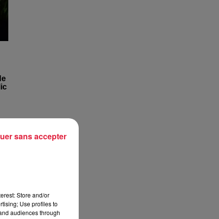
de
ic
uer sans accepter
erest: Store and/or
tising; Use profiles to
 de
tand audiences through