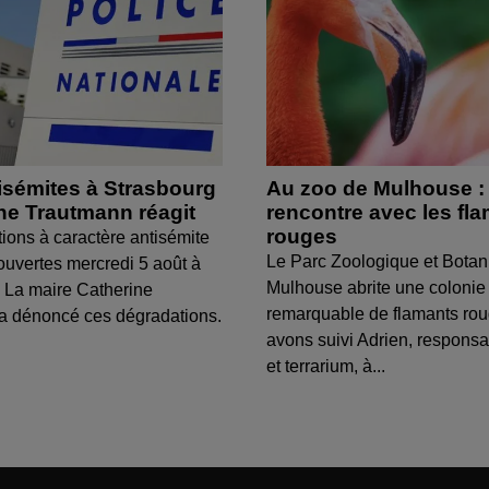
isémites à Strasbourg
Au zoo de Mulhouse :
ine Trautmann réagit
rencontre avec les fl
rouges
tions à caractère antisémite
Le Parc Zoologique et Botan
ouvertes mercredi 5 août à
Mulhouse abrite une colonie
 La maire Catherine
remarquable de flamants ro
a dénoncé ces dégradations.
avons suivi Adrien, respons
et terrarium, à...