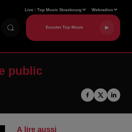
Live :
Top Music Strasbourg
Webradios
ge public
A lire aussi