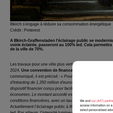
Illkirch s'engage à réduire sa consommation énergétique
Crédit :
Pinterest
A Illkirch-Graffenstaden l’éclairage public se modernis
voirie éclairée, passeront au 100% led. Cela permettr
de la ville de 70%.
Les travaux pour une ville plus verte, à Illkirch-Graffen
2024.
Une convention de financement a été signée ave
communiqué, il est précisé :
« Pour financer ce projet, la
d'Intracting de 1,350 million d'euros sur une durée de 12 a
dispositif financier conçu pour faciliter la réalisation de
économies. Le montant accordé est prévu pour être rembo
conditions financières, avec un taux d'intérêt de 2 %, so
We and
our (447) partn
access information on a 
Actuellement l’éclairage public à Illkirch représente un b
select personalised ad
led. Par ailleurs, l’intensité lumineuse en ville sera abais