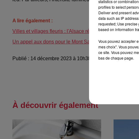
statistics or combinatio
profiles to select person
..........................
Deliver and present adv
data such as IP address 
A lire également :
requested; Use precise g
based on information tra
Villes et villages fleuris : l'Alsace récompensée
Vous pouvez accepter en 
Un appel aux dons pour le Mont Sainte-Odile
mes choix". Vous pouvez
ce site. Vous pouvez met
bas de chaque page.
Publié : 14 décembre 2023 à 10h38 par Celine Rinckel
À découvrir également