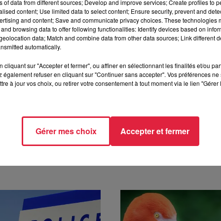
ns of data from different sources; Develop and improve services; Create profiles to 
alised content; Use limited data to select content; Ensure security, prevent and detect
.........................................
ertising and content; Save and communicate privacy choices. These technologies
and browsing data to offer following functionalities: Identify devices based on infor
eolocation data; Match and combine data from other data sources; Link different de
nsmitted automatically.
cliquant sur "Accepter et fermer", ou affiner en sélectionnant les finalités et/ou pa
 également refuser en cliquant sur "Continuer sans accepter". Vos préférences ne 
tre à jour vos choix, ou retirer votre consentement à tout moment via le lien "Gérer 
Gérer mes choix
Accepter et fermer