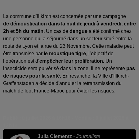
La commune d’Illkirch est concernée par une campagne
de démoustication dans la nuit de jeudi à vendredi, entre
2h et 5h du matin.
Un cas de
dengue
a été confirmé chez
une personne qui a séjourné dans un secteur situé entre la
route de Lyon et la rue du 23 Novembre. Cette maladie peut
être transmise par
le moustique tigre
, l’objectif de
l’opération est d’
empêcher leur prolifération.
Un
insecticide sera pulvérisé dans la zone, il ne représente
pas
de risques pour la santé.
En revanche, la Ville d’Illkirch-
Graffenstaden a décidé d'annuler la retransmission du
match de foot France-Maroc pour éviter les risques.
Publié : 8 juillet 2026 à 16h18 - Modifié : 9 juillet 2026 à
12h13
Julia Clementz
-
Journaliste