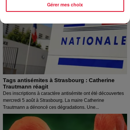
Gérer mes choix
Tags antisémites à Strasbourg : Catherine
Trautmann réagit
Des inscriptions à caractère antisémite ont été découvertes
mercredi 5 août à Strasbourg. La maire Catherine
Trautmann a dénoncé ces dégradations. Une...