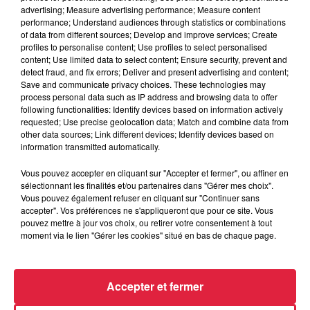
advertising; Measure advertising performance; Measure content
performance; Understand audiences through statistics or combinations
of data from different sources; Develop and improve services; Create
profiles to personalise content; Use profiles to select personalised
content; Use limited data to select content; Ensure security, prevent and
detect fraud, and fix errors; Deliver and present advertising and content;
Save and communicate privacy choices. These technologies may
process personal data such as IP address and browsing data to offer
following functionalities: Identify devices based on information actively
requested; Use precise geolocation data; Match and combine data from
other data sources; Link different devices; Identify devices based on
information transmitted automatically.
Vous pouvez accepter en cliquant sur "Accepter et fermer", ou affiner en
sélectionnant les finalités et/ou partenaires dans "Gérer mes choix".
Vous pouvez également refuser en cliquant sur "Continuer sans
À Hoerdt, de l’eau brune sort des robinets
accepter". Vos préférences ne s'appliqueront que pour ce site. Vous
Depuis plusieurs jours, des habitants de Hoerdt ont vu de
pouvez mettre à jour vos choix, ou retirer votre consentement à tout
l’eau brune s’écouler de leurs robinets. Face aux
moment via le lien "Gérer les cookies" situé en bas de chaque page.
nombreuses interrogations, la municipalité a pris...
Accepter et fermer