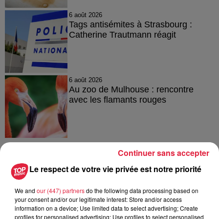
6 août 2026
Tags antisémites à Strasbourg :
Catherine Trautmann réagit
6 août 2026
Au zoo de Mulhouse : rencontre
avec les flamants rouges
Continuer sans accepter
Le respect de votre vie privée est notre priorité
À découvrir également
We and
our (447) partners
do the following data processing based on
your consent and/or our legitimate interest: Store and/or access
information on a device; Use limited data to select advertising; Create
profiles for personalised advertising; Use profiles to select personalised