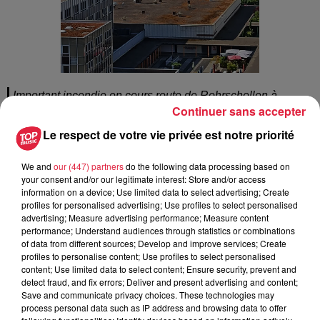
Important incendie en cours route de Rohrschollen à
Continuer sans accepter
Strasbourg. Evitez le secteur.
pic.twitter.com/UTaBMUW3g8
Le respect de votre vie privée est notre priorité
— Top Music (@TopmusicAlsace)
July 18, 2022
We and
our (447) partners
do the following data processing based on
your consent and/or our legitimate interest: Store and/or access
information on a device; Use limited data to select advertising; Create
profiles for personalised advertising; Use profiles to select personalised
Publié : 18 juillet 2022 à 11h07 - Modifié : 18 juillet 2022 à
advertising; Measure advertising performance; Measure content
13h39 Thomas Stenico
performance; Understand audiences through statistics or combinations
of data from different sources; Develop and improve services; Create
profiles to personalise content; Use profiles to select personalised
content; Use limited data to select content; Ensure security, prevent and
detect fraud, and fix errors; Deliver and present advertising and content;
Save and communicate privacy choices. These technologies may
A lire aussi
process personal data such as IP address and browsing data to offer