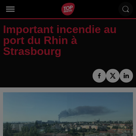
Important incendie au
port du Rhin à
Strasbourg