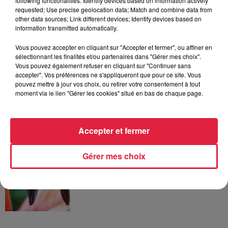
following functionalities: Identify devices based on information actively
requested; Use precise geolocation data; Match and combine data from
6 août 2026
other data sources; Link different devices; Identify devices based on
À Hoerdt, de l’eau brune sort des
information transmitted automatically.
robinets
Vous pouvez accepter en cliquant sur "Accepter et fermer", ou affiner en
sélectionnant les finalités et/ou partenaires dans "Gérer mes choix".
Vous pouvez également refuser en cliquant sur "Continuer sans
accepter". Vos préférences ne s'appliqueront que pour ce site. Vous
6 août 2026
pouvez mettre à jour vos choix, ou retirer votre consentement à tout
Tags antisémites à Strasbourg :
moment via le lien "Gérer les cookies" situé en bas de chaque page.
Catherine Trautmann réagit
Accepter et fermer
6 août 2026
Gérer mes choix
Au zoo de Mulhouse : rencontre
avec les flamants rouges