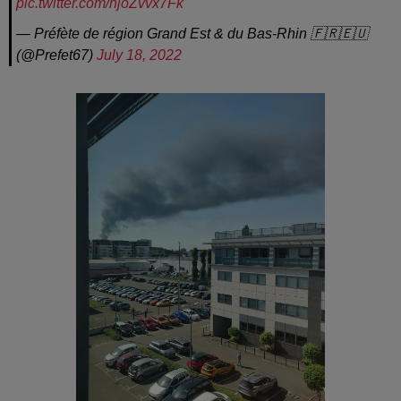
pic.twitter.com/njoZvvx7Fk
— Préfète de région Grand Est & du Bas-Rhin 🇫🇷🇪🇺
(@Prefet67)
July 18, 2022