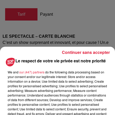
Tarif
Payant
LE SPECTACLE – CARTE BLANCHE
C’est un show surprenant et innovant, et pour cause ! Un.e
seul.e membre de la compagnie concocte une surprise
Continuer sans accepter
magistrale pour les comédien.nes et musicien.nes sur
Le respect de votre vie privée est notre priorité
scène, et pour les spectateurs dans le public bien sûr ! Un
format jamais vu à Strasbourg, grâce auquel la compagnie
We and
our (447) partners
do the following data processing based on
souhaite être au maximum de la spontanéité, pour le plaisir
your consent and/or our legitimate interest: Store and/or access
de la performance ! L’improvisation théâtrale est un outil
information on a device; Use limited data to select advertising; Create
formidable qui permet de mettre en scène tout type de
profiles for personalised advertising; Use profiles to select personalised
advertising; Measure advertising performance; Measure content
spectacle. Et grâce à leur talent et à leur expérience, les
performance; Understand audiences through statistics or combinations
membres de la compagnie pourront innover et vous
of data from different sources; Develop and improve services; Create
surprendre. Un spectacle dont on ne sait rien donc, mais
profiles to personalise content; Use profiles to select personalised
content; Use limited data to select content; Ensure security, prevent and
une chose est sûre : c’est une merveilleuse soirée en
detect fraud, and fix errors; Deliver and present advertising and content;