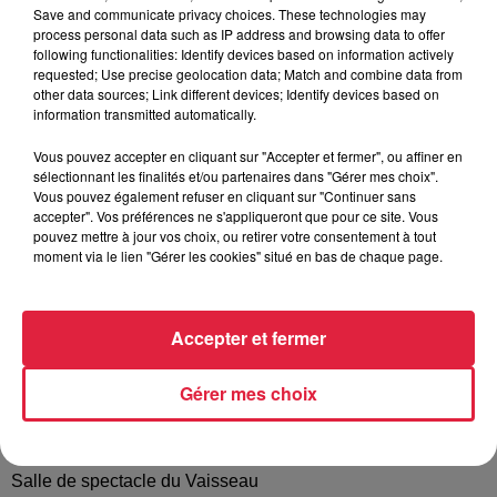
perspective !!
Save and communicate privacy choices. These technologies may
process personal data such as IP address and browsing data to offer
following functionalities: Identify devices based on information actively
LA COMPAGNIE
requested; Use precise geolocation data; Match and combine data from
other data sources; Link different devices; Identify devices based on
Leur expérience : professionnelle et spectaculaire
information transmitted automatically.
Créée en 2012, IMPRO Alsace est composée de musiciens
et comédien·nes issu·es du monde de l'improvisation, ayant
Vous pouvez accepter en cliquant sur "Accepter et fermer", ou affiner en
sélectionnant les finalités et/ou partenaires dans "Gérer mes choix".
entre 10 et 15 années de scène chacun.e à leur actif, et
Vous pouvez également refuser en cliquant sur "Continuer sans
complétant leurs expériences d’autres pratiques artistiques
accepter". Vos préférences ne s'appliqueront que pour ce site. Vous
(musique, danse, théâtre classique, acting).
pouvez mettre à jour vos choix, ou retirer votre consentement à tout
moment via le lien "Gérer les cookies" situé en bas de chaque page.
Leur philosophie : simple - barré - positif
Les spectacles d’IMPRO Alsace sont variés dans leurs
formes et leurs contenus, pour montrer la variété que l’impro
Accepter et fermer
peut offrir, chaque spectacle est unique. Leur public va de la
petite enfance à la retraite et les thèmes des spectacles
Gérer mes choix
explorent tous les univers, alliant rire et émotion, folie et
sincérité.
Ouverture des portes 20h, spectacle 20h30
Salle de spectacle du Vaisseau