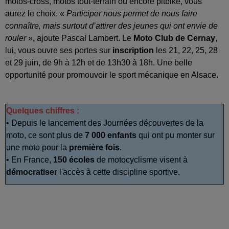
motos-cross, motos tout-terrain ou encore pitbike, vous
aurez le choix. «
Participer nous permet de nous faire
connaître, mais surtout d’attirer des jeunes qui ont envie de
rouler
», ajoute Pascal Lambert. Le
Moto Club de Cernay
,
lui, vous ouvre ses portes sur
inscription
les 21, 22, 25, 28
et 29 juin, de 9h à 12h et de 13h30 à 18h. Une belle
opportunité pour promouvoir le sport mécanique en Alsace.
Quelques chiffres :
• Depuis le lancement des Journées découvertes de la
moto, ce sont plus de
7 000 enfants
qui ont pu monter sur
une moto pour la
première fois
.
• En France,
150 écoles
de motocyclisme visent à
démocratiser
l'accès à cette discipline sportive.