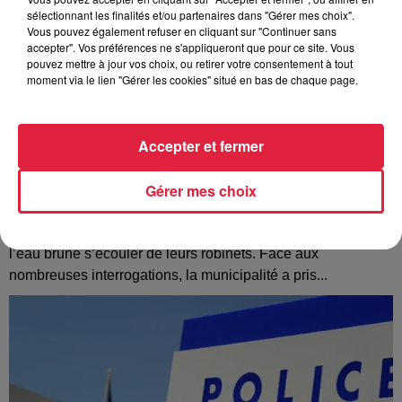
sélectionnant les finalités et/ou partenaires dans "Gérer mes choix".
Vous pouvez également refuser en cliquant sur "Continuer sans
accepter". Vos préférences ne s'appliqueront que pour ce site. Vous
pouvez mettre à jour vos choix, ou retirer votre consentement à tout
moment via le lien "Gérer les cookies" situé en bas de chaque page.
Accepter et fermer
Gérer mes choix
À Hoerdt, de l’eau brune sort des robinets
Depuis plusieurs jours, des habitants de Hoerdt ont vu de
l’eau brune s’écouler de leurs robinets. Face aux
nombreuses interrogations, la municipalité a pris...