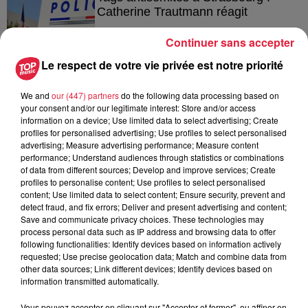
Catherine Trautmann réagit
Continuer sans accepter
Le respect de votre vie privée est notre priorité
6 août 2026
Au zoo de Mulhouse : rencontre
We and
our (447) partners
do the following data processing based on
avec les flamants rouges
your consent and/or our legitimate interest: Store and/or access
information on a device; Use limited data to select advertising; Create
profiles for personalised advertising; Use profiles to select personalised
advertising; Measure advertising performance; Measure content
performance; Understand audiences through statistics or combinations
of data from different sources; Develop and improve services; Create
profiles to personalise content; Use profiles to select personalised
content; Use limited data to select content; Ensure security, prevent and
À découvrir également
detect fraud, and fix errors; Deliver and present advertising and content;
Save and communicate privacy choices. These technologies may
process personal data such as IP address and browsing data to offer
following functionalities: Identify devices based on information actively
requested; Use precise geolocation data; Match and combine data from
other data sources; Link different devices; Identify devices based on
information transmitted automatically.
Vous pouvez accepter en cliquant sur "Accepter et fermer", ou affiner en