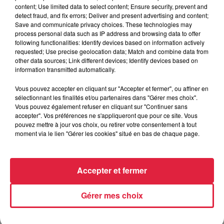
content; Use limited data to select content; Ensure security, prevent and
6 août 2026
detect fraud, and fix errors; Deliver and present advertising and content;
Au zoo de Mulhouse : rencontre
Save and communicate privacy choices. These technologies may
avec les flamants rouges
process personal data such as IP address and browsing data to offer
following functionalities: Identify devices based on information actively
requested; Use precise geolocation data; Match and combine data from
other data sources; Link different devices; Identify devices based on
information transmitted automatically.
Vous pouvez accepter en cliquant sur "Accepter et fermer", ou affiner en
sélectionnant les finalités et/ou partenaires dans "Gérer mes choix".
À découvrir également
Vous pouvez également refuser en cliquant sur "Continuer sans
accepter". Vos préférences ne s'appliqueront que pour ce site. Vous
pouvez mettre à jour vos choix, ou retirer votre consentement à tout
moment via le lien "Gérer les cookies" situé en bas de chaque page.
Accepter et fermer
Gérer mes choix