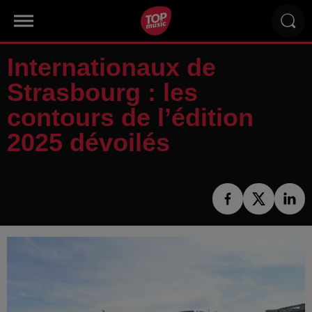
Internationaux de
Strasbourg : les
contours de l’édition
2025 dévoilés