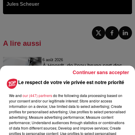
Jules Scheuer
A lire aussi
6 août 2026
À Hoerdt, de l’eau brune sort des
Continuer sans accepter
robinets
Le respect de votre vie privée est notre priorité
We and
our (447) partners
do the following data processing based on
6 août 2026
your consent and/or our legitimate interest: Store and/or access
Tags antisémites à Strasbourg :
information on a device; Use limited data to select advertising; Create
profiles for personalised advertising; Use profiles to select personalised
Catherine Trautmann réagit
advertising; Measure advertising performance; Measure content
performance; Understand audiences through statistics or combinations
of data from different sources; Develop and improve services; Create
profiles to personalise content; Use profiles to select personalised