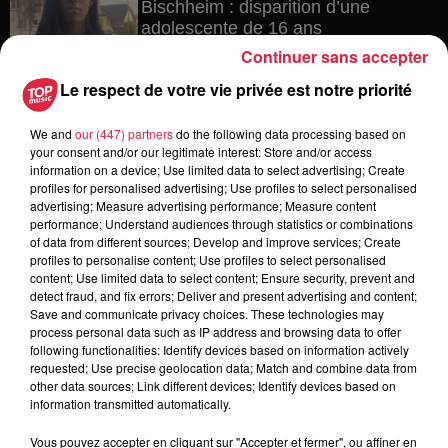
Bischheim : disparition d’une
adolescente de 16 ans
Continuer sans accepter
Le respect de votre vie privée est notre priorité
4 août 2026
We and
our (447) partners
do the following data processing based on
Muttersholtz : après SensoRied,
your consent and/or our legitimate interest: Store and/or access
voilà BotaRied
information on a device; Use limited data to select advertising; Create
profiles for personalised advertising; Use profiles to select personalised
advertising; Measure advertising performance; Measure content
performance; Understand audiences through statistics or combinations
of data from different sources; Develop and improve services; Create
3 août 2026
profiles to personalise content; Use profiles to select personalised
Éclipse solaire le 12 août : où et
content; Use limited data to select content; Ensure security, prevent and
comment observer ce spectacle en...
detect fraud, and fix errors; Deliver and present advertising and content;
Save and communicate privacy choices. These technologies may
process personal data such as IP address and browsing data to offer
following functionalities: Identify devices based on information actively
requested; Use precise geolocation data; Match and combine data from
other data sources; Link different devices; Identify devices based on
information transmitted automatically.
Vous pouvez accepter en cliquant sur "Accepter et fermer", ou affiner en