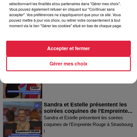
Dans la même série
sélectionnant les finalités et/ou partenaires dans "Gérer mes choix".
Vous pouvez également refuser en cliquant sur "Continuer sans
accepter". Vos préférences ne s'appliqueront que pour ce site. Vous
Thierry du Domaine Wunsch et
pouvez mettre à jour vos choix, ou retirer votre consentement à tout
moment via le lien "Gérer les cookies" situé en bas de chaque page.
Mann à Wettolsheim !
Thierry du Domaine Wunsch et Mann à
Wettolsheim !
Accepter et fermer
Fanny nous présente le festival
Gérer mes choix
Festimania !
Fanny nous présente le festival Festimania !
Sandra et Estelle présentent les
soirées coquines de l'Empreinte...
Sandra et Estelle présentent les soirées
coquines de l'Empreinte Rouge à Strasbourg
!