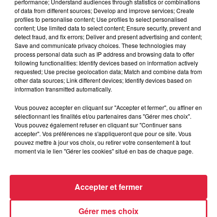
performance; Understand audiences through statistics or combinations
of data from different sources; Develop and improve services; Create
élucider ce mystère, voilà qu’une nouvelle construction
profiles to personalise content; Use profiles to select personalised
s’annonce près de chez lui : Villa Émilie.
content; Use limited data to select content; Ensure security, prevent and
detect fraud, and fix errors; Deliver and present advertising and content;
Serait-ce un présage ? Le prénom de son prochain amour ?
Save and communicate privacy choices. These technologies may
Le casting est constitué d’acteurs virtuoses (dont certains
process personal data such as IP address and browsing data to offer
sont des habitués du petit ou du grand écran : Plus belle la
following functionalities: Identify devices based on information actively
requested; Use precise geolocation data; Match and combine data from
vie, Une femme d’honneur, Tu vas rire mais je te quitte). La
other data sources; Link different devices; Identify devices based on
mise en scène fait le choix de nous entraîner dans un
information transmitted automatically.
univers mental sous forme d’une bande-dessinée géante.
Vous pouvez accepter en cliquant sur "Accepter et fermer", ou affiner en
Elle contribue à faire de
Je m’appelle Georges... et vous
sélectionnant les finalités et/ou partenaires dans "Gérer mes choix".
Vous pouvez également refuser en cliquant sur "Continuer sans
?
une comédie empreinte d’une folie douce.
accepter". Vos préférences ne s'appliqueront que pour ce site. Vous
pouvez mettre à jour vos choix, ou retirer votre consentement à tout
moment via le lien "Gérer les cookies" situé en bas de chaque page.
Accepter et fermer
Gérer mes choix