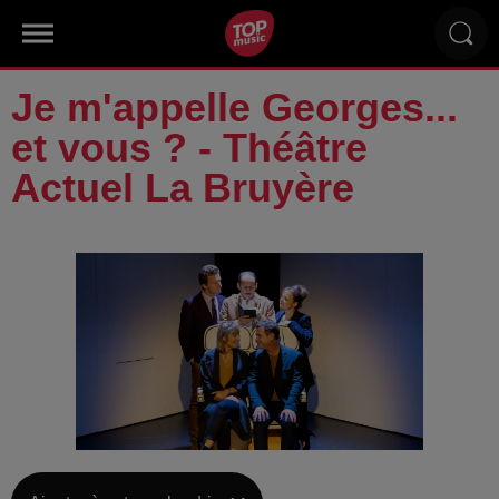
Je m'appelle Georges...
et vous ? - Théâtre
Actuel La Bruyère