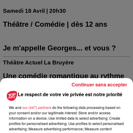
Samedi
18 Avril
| 20h30
Théâtre / Comédie
| dès 12 ans
Je m'appelle Georges... et vous ?
Théâtre Actuel La Bruyère
Une comédie romantique au rythme
Continuer sans accepter
effréné et à l’humour décapant,
Le respect de votre vie privée est notre priorité
nommée aux Molières en 2025
We and
our (447) partners
do the following data processing based on
Un beau matin, Georges découvre quelque chose d’étrange
your consent and/or our legitimate interest: Store and/or access
information on a device; Use limited data to select advertising; Create
: toutes les résidences autour de son nouvel appartement
profiles for personalised advertising; Use profiles to select personalised
portent les prénoms de ses ex-compagnes : Villa Christine,
advertising; Measure advertising performance; Measure content
Villa Adriana, Villa Clémentine… Alors qu’il cherche à