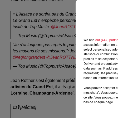
« L'Alsace ne sortira pas du Grand Est. On ne va pas assi
Le Grand Est n'empêche personne de vivre sa culture als
invité de Top Music.
@JeanROTTNER
@regiongrandes
— Top Music (@TopmusicAlsace)
July 5, 2022
We and
our (447) partn
access information on a 
"Je n'ai toujours pas repris le paiement avec la SNCF.
select personalised ad
les moyens de ses missions.": Jean Rottner, le présiden
statistics or combinatio
@regiongrandest
@JeanROTTNER
pic.twitter.com/d
profiles to select person
Deliver and present adv
— Top Music (@TopmusicAlsace)
July 5, 2022
data such as IP address 
requested; Use precise g
based on information tra
Jean Rottner s'est également prêté au jeu des chroniques 
artistes du Grand Est
, il a réagi au Top d'Estelle sur les
Vous pouvez accepter en 
mes choix". Vous pouvez
Lorraine, Champagne-Ardenne
". Sans oublier quelque
ce site. Vous pouvez met
bas de chaque page.
📺🎙 [Médias]