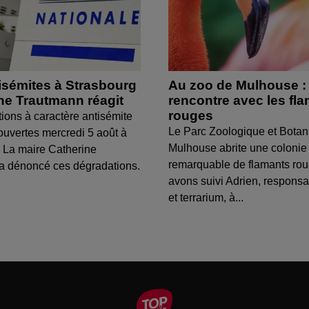
isémites à Strasbourg
Au zoo de Mulhouse :
ine Trautmann réagit
rencontre avec les fl
rouges
tions à caractère antisémite
Le Parc Zoologique et Botan
ouvertes mercredi 5 août à
Mulhouse abrite une colonie
 La maire Catherine
remarquable de flamants ro
a dénoncé ces dégradations.
avons suivi Adrien, respons
et terrarium, à...