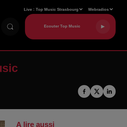
Live :
Top Music Strasbourg
Webradios
usic
A lire aussi