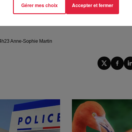
l’invité de la matinale de
@TopmusicAlsace
pour partager un
Gérer mes choix
Accepter et fermer
à 14h23 Anne-Sophie Martin