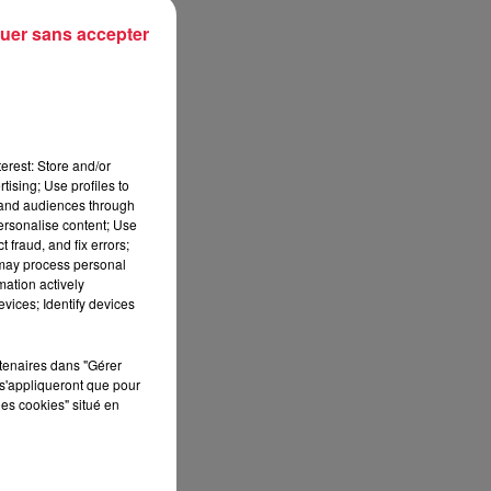
uer sans accepter
erest: Store and/or
tising; Use profiles to
tand audiences through
personalise content; Use
 fraud, and fix errors;
 may process personal
mation actively
vices; Identify devices
s
rtenaires dans "Gérer
s'appliqueront que pour
les cookies" situé en