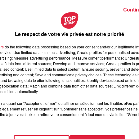
Contin
ster à un démembrement des collectivités. (...)
acienne. » : Jean Rottner, président de la Région Grand Est,
t
pic.twitter.com/QqTacLFiRr
Le respect de votre vie privée est notre priorité
ers
do the following data processing based on your consent and/or our legitimate int
device; Use limited data to select advertising; Create profiles for personalised adver
 On demande plus de trains et malheureusement la SNCF n'a pas
vertising; Measure advertising performance; Measure content performance; Unders
t de la Région Grand Est, dans la matinale de Top Music.
ns of data from different sources; Develop and improve services; Create profiles to 
VhLoU8rQm
alised content; Use limited data to select content; Ensure security, prevent and detect
ertising and content; Save and communicate privacy choices. These technologies
and browsing data to offer following functionalities: Identify devices based on infor
eolocation data; Match and combine data from other data sources; Link different de
nsmitted automatically.
de la matinale. Tour à tour,
il a participé à un blind-test sur le
 particularités Alsace-Moselle et a pris part au jeu "
Alsace,
cliquant sur "Accepter et fermer", ou affiner en sélectionnant les finalités et/ou pa
 également refuser en cliquant sur "Continuer sans accepter". Vos préférences ne 
s anecdotes sur
son passé d'animateur radio
...
tre à jour vos choix, ou retirer votre consentement à tout moment via le lien "Gérer 