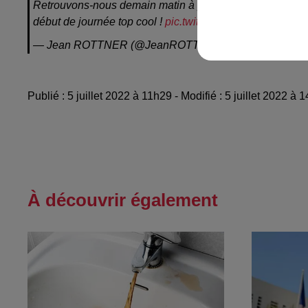
Retrouvons-nous demain matin à partir de 8h15. Je serai 
début de journée top cool !
pic.twitter.com/tAU4pBn7sD
— Jean ROTTNER (@JeanROTTNER)
July 4, 2022
Publié : 5 juillet 2022 à 11h29 - Modifié : 5 juillet 2022 
À découvrir également