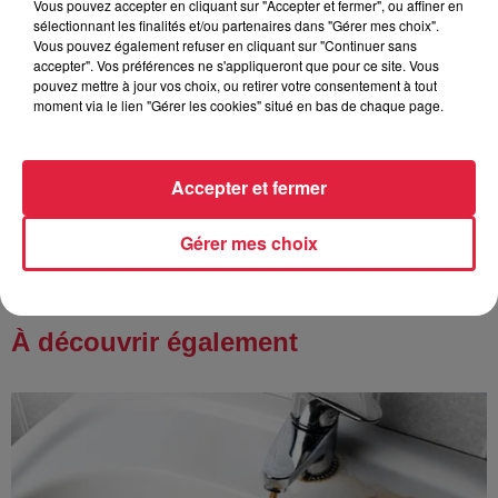
Vous pouvez accepter en cliquant sur "Accepter et fermer", ou affiner en
Tags antisémites à Strasbourg :
sélectionnant les finalités et/ou partenaires dans "Gérer mes choix".
Catherine Trautmann réagit
Vous pouvez également refuser en cliquant sur "Continuer sans
accepter". Vos préférences ne s'appliqueront que pour ce site. Vous
pouvez mettre à jour vos choix, ou retirer votre consentement à tout
moment via le lien "Gérer les cookies" situé en bas de chaque page.
6 août 2026
Au zoo de Mulhouse : rencontre
avec les flamants rouges
Accepter et fermer
Gérer mes choix
À découvrir également