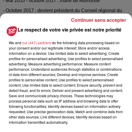
- Mai 2010 - octobre 2017 : maire de Mulhouse
- Octobre 2017 : devient président du Conseil régional du
Grand Est
Continuer sans accepter
Le respect de votre vie privée est notre priorité
Publié : 20 décembre 2022 à 13h26 - Modifié : 30 octobre
2025 à 16h48 Sébastien Ruffet
We and
our (447) partners
do the following data processing based on
your consent and/or our legitimate interest: Store and/or access
information on a device; Use limited data to select advertising; Create
profiles for personalised advertising; Use profiles to select personalised
advertising; Measure advertising performance; Measure content
performance; Understand audiences through statistics or combinations
A lire aussi
of data from different sources; Develop and improve services; Create
profiles to personalise content; Use profiles to select personalised
content; Use limited data to select content; Ensure security, prevent and
6 août 2026
detect fraud, and fix errors; Deliver and present advertising and content;
À Hoerdt, de l’eau brune sort des
Save and communicate privacy choices. These technologies may
robinets
process personal data such as IP address and browsing data to offer
following functionalities: Identify devices based on information actively
requested; Use precise geolocation data; Match and combine data from
other data sources; Link different devices; Identify devices based on
information transmitted automatically.
6 août 2026