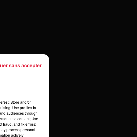
uer sans accepter
erest: Store and/or
tising; Use profiles to
tand audiences through
personalise content; Use
 fraud, and fix errors;
 may process personal
mation actively