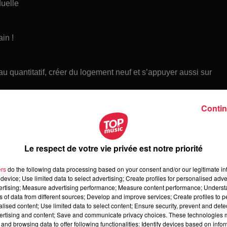
duelle
in !
au quantitatif, créer du logement neuf et s’appuyer aussi sur
Contin
xemplaire en transition énergétique et climatique, afin d’être
Le respect de votre vie privée est notre priorité
ers
do the following data processing based on your consent and/or our legitimate int
device; Use limited data to select advertising; Create profiles for personalised adver
vertising; Measure advertising performance; Measure content performance; Unders
ns of data from different sources; Develop and improve services; Create profiles to 
alised content; Use limited data to select content; Ensure security, prevent and detect
ertising and content; Save and communicate privacy choices. These technologies
and browsing data to offer following functionalities: Identify devices based on infor