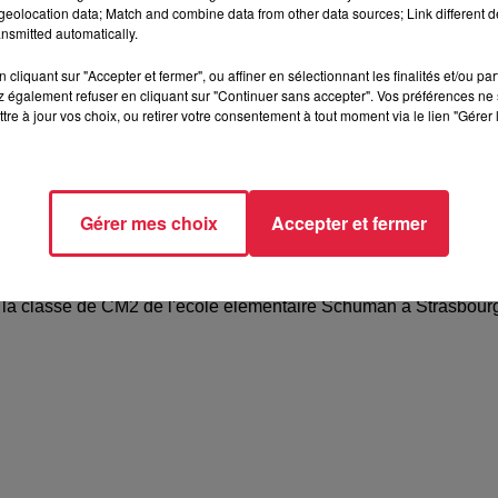
eolocation data; Match and combine data from other data sources; Link different de
nsmitted automatically.
cliquant sur "Accepter et fermer", ou affiner en sélectionnant les finalités et/ou pa
 également refuser en cliquant sur "Continuer sans accepter". Vos préférences ne 
tre à jour vos choix, ou retirer votre consentement à tout moment via le lien "Gérer 
Gérer mes choix
Accepter et fermer
épisode 3 : l'école élémentaire Schuman à
 la classe de CM2 de l'école élémentaire Schuman à Strasbour