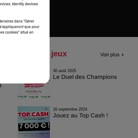
vices; Identify devices
rtenaires dans "Gérer
s'appliqueront que pour
les cookies" situé en
Tous les jeux
Voir plus
30 août 2025
Le Duel des Champions
g.
16 septembre 2024
Jouez au Top Cash !