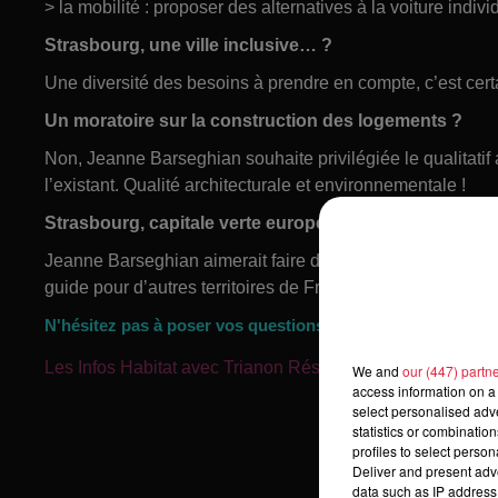
> la mobilité : proposer des alternatives à la voiture indivi
Strasbourg, une ville inclusive… ?
Une diversité des besoins à prendre en compte, c’est certa
Un moratoire sur la construction des logements ?
Non, Jeanne Barseghian souhaite privilégiée le qualitatif 
l’existant. Qualité architecturale et environnementale !
Strasbourg, capitale verte européenne ?
Jeanne Barseghian aimerait faire de Strasbourg une ville e
guide pour d’autres territoires de France et d’Europe.
N'hésitez pas à poser vos questions sur IGLOO on Air
Les Infos Habitat avec Trianon Résidences
We and
our (447) partn
access information on a 
select personalised ad
statistics or combinatio
profiles to select person
Deliver and present adv
data such as IP address 