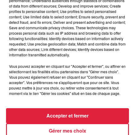
performance; Understand audiences through statistics or combinations
of data from different sources; Develop and improve services; Create
profiles to personalise content; Use profiles to select personalised
content; Use limited data to select content; Ensure security, prevent and
detect fraud, and fix errors; Deliver and present advertising and content;
Save and communicate privacy choices. These technologies may
process personal data such as IP address and browsing data to offer
following functionalities: Identify devices based on information actively
requested; Use precise geolocation data; Match and combine data from
other data sources; Link different devices; Identify devices based on
information transmitted automatically.
Vous pouvez accepter en cliquant sur "Accepter et fermer", ou affiner en
À Hoerdt, de l’eau brune sort des robinets
sélectionnant les finalités et/ou partenaires dans "Gérer mes choix".
Depuis plusieurs jours, des habitants de Hoerdt ont vu de
Vous pouvez également refuser en cliquant sur "Continuer sans
accepter". Vos préférences ne s'appliqueront que pour ce site. Vous
l’eau brune s’écouler de leurs robinets. Face aux
pouvez mettre à jour vos choix, ou retirer votre consentement à tout
nombreuses interrogations, la municipalité a pris...
moment via le lien "Gérer les cookies" situé en bas de chaque page.
Accepter et fermer
Gérer mes choix