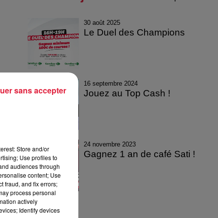
30 août 2025
Le Duel des Champions
16 septembre 2024
uer sans accepter
Jouez au Top Cash !
24 novembre 2023
erest: Store and/or
Gagnez 1 an de café Sati !
tising; Use profiles to
tand audiences through
personalise content; Use
 fraud, and fix errors;
 may process personal
mation actively
vices; Identify devices