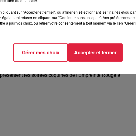
nsmitted automatically.
cliquant sur "Accepter et fermer", ou affiner en sélectionnant les finalités et/ou pa
 également refuser en cliquant sur "Continuer sans accepter". Vos préférences ne 
tre à jour vos choix, ou retirer votre consentement à tout moment via le lien "Gérer 
Gérer mes choix
Accepter et fermer
elle présentent les soirées coquines de
 présentent les soirées coquines de l'Empreinte Rouge à