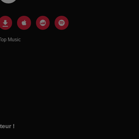
Top Music
eur !