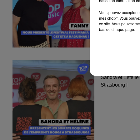
based on information tra
Vous pouvez accepter en 
mes choix". Vous pouvez
ce site. Vous pouvez met
bas de chaque page.
Sandra et Est
l'Empreinte...
Sandra et Estelle
Strasbourg !