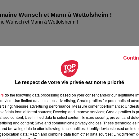
omaine Wunsch et Mann à Wettolsheim !
ne Wunsch et Mann à Wettolsheim !
Contin
Le respect de votre vie privée est notre priorité
ers
do the following data processing based on your consent and/or our legitimate int
device; Use limited data to select advertising; Create profiles for personalised adver
vertising; Measure advertising performance; Measure content performance; Unders
ésente le festival Festimania !
ns of data from different sources; Develop and improve services; Create profiles to 
te le festival Festimania !
alised content; Use limited data to select content; Ensure security, prevent and detect
ertising and content; Save and communicate privacy choices. These technologies
and browsing data to offer following functionalities: Identify devices based on infor
eolocation data; Match and combine data from other data sources; Link different de