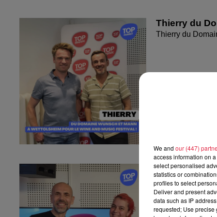
Thierry du D
Thierry du Domai
We and
our (447) partn
access information on a 
select personalised ad
Fanny nous pr
statistics or combinatio
Fanny nous présen
profiles to select person
Deliver and present adv
data such as IP address 
requested; Use precise g