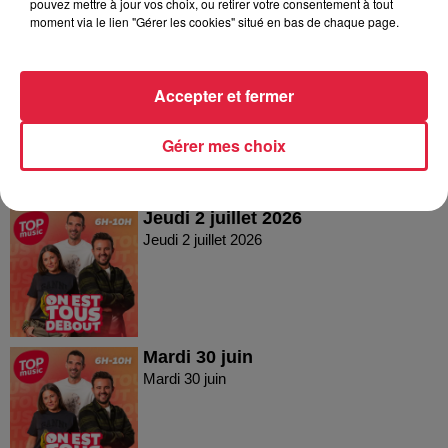
pouvez mettre à jour vos choix, ou retirer votre consentement à tout
moment via le lien "Gérer les cookies" situé en bas de chaque page.
Vendredi 03 juillet 2026
Accepter et fermer
Vendredi 03 juillet 2026
Gérer mes choix
Jeudi 2 juillet 2026
Jeudi 2 juillet 2026
Mardi 30 juin
Mardi 30 juin