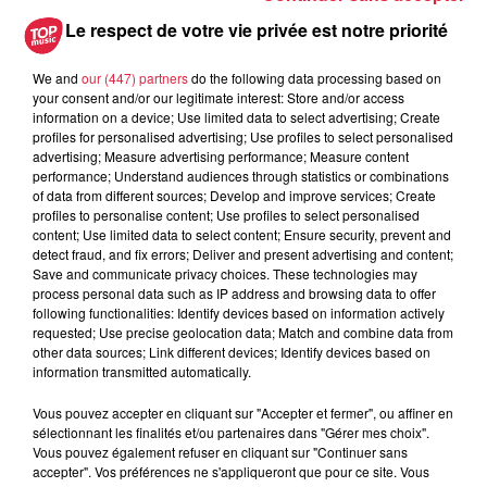
Les dernières infos sur la venue du
Le respect de votre vie privée est notre priorité
pape à Metz en septembre
We and
our (447) partners
do the following data processing based on
your consent and/or our legitimate interest: Store and/or access
information on a device; Use limited data to select advertising; Create
profiles for personalised advertising; Use profiles to select personalised
5 août 2026
advertising; Measure advertising performance; Measure content
Europa-Park : des précisons sur
performance; Understand audiences through statistics or combinations
l’après Euro-Mir
of data from different sources; Develop and improve services; Create
profiles to personalise content; Use profiles to select personalised
content; Use limited data to select content; Ensure security, prevent and
detect fraud, and fix errors; Deliver and present advertising and content;
Save and communicate privacy choices. These technologies may
process personal data such as IP address and browsing data to offer
following functionalities: Identify devices based on information actively
requested; Use precise geolocation data; Match and combine data from
other data sources; Link different devices; Identify devices based on
Dans la même série
information transmitted automatically.
Vous pouvez accepter en cliquant sur "Accepter et fermer", ou affiner en
Top Music a Rulantica
sélectionnant les finalités et/ou partenaires dans "Gérer mes choix".
Top Music a Rulantica
Vous pouvez également refuser en cliquant sur "Continuer sans
accepter". Vos préférences ne s'appliqueront que pour ce site. Vous