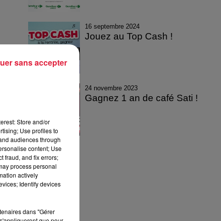
16 septembre 2024
Jouez au Top Cash !
uer sans accepter
24 novembre 2023
Gagnez 1 an de café Sati !
erest: Store and/or
tising; Use profiles to
tand audiences through
personalise content; Use
 fraud, and fix errors;
 may process personal
mation actively
vices; Identify devices
rtenaires dans "Gérer
s'appliqueront que pour