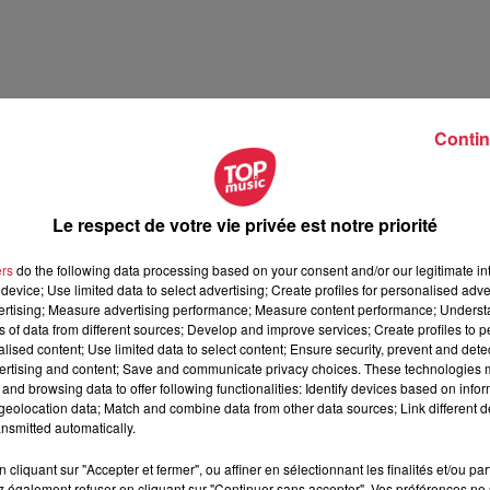
Contin
Le respect de votre vie privée est notre priorité
illet 2026
ers
do the following data processing based on your consent and/or our legitimate int
t 2026
device; Use limited data to select advertising; Create profiles for personalised adver
vertising; Measure advertising performance; Measure content performance; Unders
ns of data from different sources; Develop and improve services; Create profiles to 
alised content; Use limited data to select content; Ensure security, prevent and detect
ertising and content; Save and communicate privacy choices. These technologies
and browsing data to offer following functionalities: Identify devices based on infor
eolocation data; Match and combine data from other data sources; Link different de
nsmitted automatically.
cliquant sur "Accepter et fermer", ou affiner en sélectionnant les finalités et/ou pa
 également refuser en cliquant sur "Continuer sans accepter". Vos préférences ne 