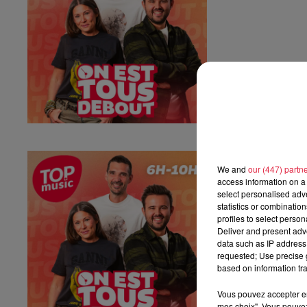
Vendredi 03 ju
We and
our (447) partn
Vendredi 03 juille
access information on a 
select personalised ad
statistics or combinatio
profiles to select person
Deliver and present adv
data such as IP address 
requested; Use precise g
based on information tra
Vous pouvez accepter en 
mes choix". Vous pouvez