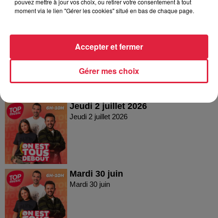
pouvez mettre à jour vos choix, ou retirer votre consentement à tout
moment via le lien "Gérer les cookies" situé en bas de chaque page.
Vendredi 03 juillet 2026
Accepter et fermer
Vendredi 03 juillet 2026
Gérer mes choix
Jeudi 2 juillet 2026
Jeudi 2 juillet 2026
Mardi 30 juin
Mardi 30 juin