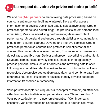
Les dernières infos sur la venue du
Le respect de votre vie privée est notre priorité
pape à Metz en septembre
We and
our (447) partners
do the following data processing based on
your consent and/or our legitimate interest: Store and/or access
information on a device; Use limited data to select advertising; Create
profiles for personalised advertising; Use profiles to select personalised
5 août 2026
advertising; Measure advertising performance; Measure content
Europa-Park : des précisons sur
performance; Understand audiences through statistics or combinations
l’après Euro-Mir
of data from different sources; Develop and improve services; Create
profiles to personalise content; Use profiles to select personalised
content; Use limited data to select content; Ensure security, prevent and
detect fraud, and fix errors; Deliver and present advertising and content;
Save and communicate privacy choices. These technologies may
process personal data such as IP address and browsing data to offer
following functionalities: Identify devices based on information actively
requested; Use precise geolocation data; Match and combine data from
other data sources; Link different devices; Identify devices based on
Dans la même série
information transmitted automatically.
Vous pouvez accepter en cliquant sur "Accepter et fermer", ou affiner en
Top Music a Rulantica
sélectionnant les finalités et/ou partenaires dans "Gérer mes choix".
Top Music a Rulantica
Vous pouvez également refuser en cliquant sur "Continuer sans
accepter". Vos préférences ne s'appliqueront que pour ce site. Vous