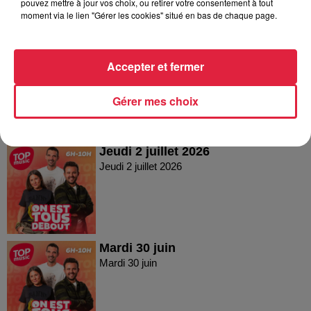
pouvez mettre à jour vos choix, ou retirer votre consentement à tout
moment via le lien "Gérer les cookies" situé en bas de chaque page.
Vendredi 03 juillet 2026
Accepter et fermer
Vendredi 03 juillet 2026
Gérer mes choix
Jeudi 2 juillet 2026
Jeudi 2 juillet 2026
Mardi 30 juin
Mardi 30 juin