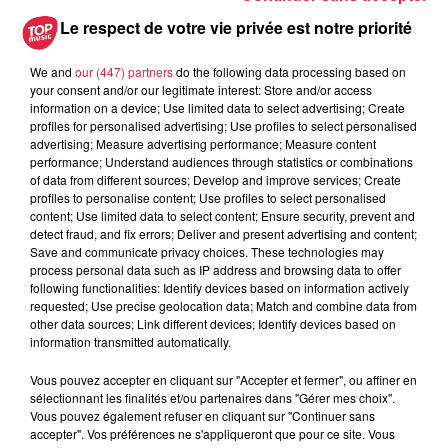
Les dernières infos sur la venue du
Le respect de votre vie privée est notre priorité
pape à Metz en septembre
We and
our (447) partners
do the following data processing based on
your consent and/or our legitimate interest: Store and/or access
information on a device; Use limited data to select advertising; Create
profiles for personalised advertising; Use profiles to select personalised
5 août 2026
advertising; Measure advertising performance; Measure content
Europa-Park : des précisons sur
performance; Understand audiences through statistics or combinations
l’après Euro-Mir
of data from different sources; Develop and improve services; Create
profiles to personalise content; Use profiles to select personalised
content; Use limited data to select content; Ensure security, prevent and
detect fraud, and fix errors; Deliver and present advertising and content;
Save and communicate privacy choices. These technologies may
process personal data such as IP address and browsing data to offer
following functionalities: Identify devices based on information actively
requested; Use precise geolocation data; Match and combine data from
other data sources; Link different devices; Identify devices based on
Dans la même série
information transmitted automatically.
Vous pouvez accepter en cliquant sur "Accepter et fermer", ou affiner en
Top Music a Rulantica
sélectionnant les finalités et/ou partenaires dans "Gérer mes choix".
Top Music a Rulantica
Vous pouvez également refuser en cliquant sur "Continuer sans
accepter". Vos préférences ne s'appliqueront que pour ce site. Vous