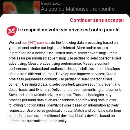
6 août 2026
Au zoo de Mulhouse : rencontre
avec les flamants rouges
Continuer sans accepter
Le respect de votre vie privée est notre priorité
We and
our (447) partners
do the following data processing based on
6 août 2026
your consent and/or our legitimate interest: Store and/or access
Les dernières infos sur la venue du
information on a device; Use limited data to select advertising; Create
pape à Metz en septembre
profiles for personalised advertising; Use profiles to select personalised
advertising; Measure advertising performance; Measure content
performance; Understand audiences through statistics or combinations
of data from different sources; Develop and improve services; Create
profiles to personalise content; Use profiles to select personalised
5 août 2026
content; Use limited data to select content; Ensure security, prevent and
Europa-Park : des précisons sur
detect fraud, and fix errors; Deliver and present advertising and content;
l’après Euro-Mir
Save and communicate privacy choices. These technologies may
process personal data such as IP address and browsing data to offer
following functionalities: Identify devices based on information actively
requested; Use precise geolocation data; Match and combine data from
other data sources; Link different devices; Identify devices based on
information transmitted automatically.