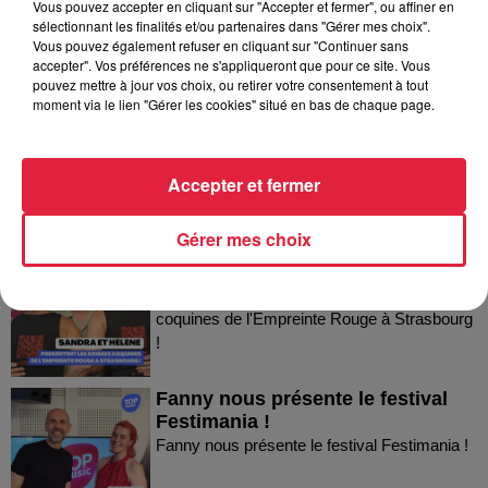
Vous pouvez accepter en cliquant sur "Accepter et fermer", ou affiner en
sélectionnant les finalités et/ou partenaires dans "Gérer mes choix".
Dans la même série
Vous pouvez également refuser en cliquant sur "Continuer sans
accepter". Vos préférences ne s'appliqueront que pour ce site. Vous
pouvez mettre à jour vos choix, ou retirer votre consentement à tout
Thierry du Domaine Wunsch et
moment via le lien "Gérer les cookies" situé en bas de chaque page.
Mann à Wettolsheim !
Thierry du Domaine Wunsch et Mann à
Wettolsheim !
Accepter et fermer
Gérer mes choix
Sandra et Estelle présentent les
soirées coquines de l'Empreinte...
Sandra et Estelle présentent les soirées
coquines de l'Empreinte Rouge à Strasbourg
!
Fanny nous présente le festival
Festimania !
Fanny nous présente le festival Festimania !