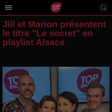
Jill et Marion présentent
le titre "Le secret" en
playlist Alsace