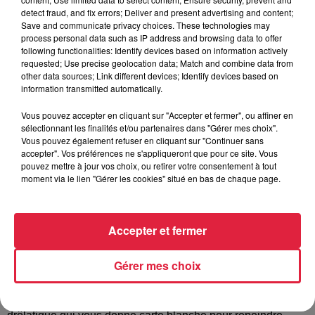
detect fraud, and fix errors; Deliver and present advertising and content;
Salon Bien Naître > futurs et jeunes parents
Save and communicate privacy choices. These technologies may
process personal data such as IP address and browsing data to offer
Salle polyvalente
rue du collège, sundhouse
following functionalities: Identify devices based on information actively
requested; Use precise geolocation data; Match and combine data from
Bonne nouvelle, nous vous annonçons la seconde édition
other data sources; Link different devices; Identify devices based on
du Salon Bien Naître qui aura lieu le dimanche 17 mars
information transmitted automatically.
2024 dans la salle polyvalente de Sundhouse. Entrée libre
Vous pouvez accepter en cliquant sur "Accepter et fermer", ou affiner en
pour les […]
sélectionnant les finalités et/ou partenaires dans "Gérer mes choix".
8€ à 10€
Vous pouvez également refuser en cliquant sur "Continuer sans
accepter". Vos préférences ne s'appliqueront que pour ce site. Vous
pouvez mettre à jour vos choix, ou retirer votre consentement à tout
moment via le lien "Gérer les cookies" situé en bas de chaque page.
17 mars -15 h 00 min
à
16 h 00 min
Spectacle jeune public – « Bleu comme une
Accepter et fermer
orange »
Salle polyvalente
rue du collège, sundhouse
Gérer mes choix
Rendez-vous à 15h à Salle polyvalente de Sundhouse -
Sans réservation - Gratuit Un spectacle chromatique et