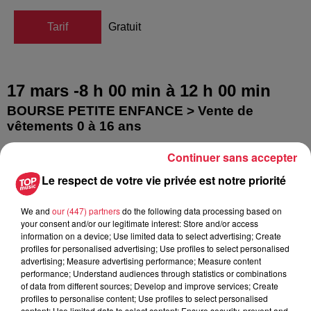
Tarif
Gratuit
17 mars -8 h 00 min
à
12 h 00 min
BOURSE PETITE ENFANCE > Vente de
vêtements 0 à 16 ans
Salle polyvalente
rue du collège, sundhouse
Continuer sans accepter
VENTE de toutes sortes d’articles pour enfants, vêtements 0
Le respect de votre vie privée est notre priorité
à 16 ans, jouets, livres, matériel de puériculture, vêtements
de grossesse… Entrée libre pour les visiteurs de 8h à 12h
We and
our (447) partners
do the following data processing based on
your consent and/or our legitimate interest: Store and/or access
Pour […]
information on a device; Use limited data to select advertising; Create
profiles for personalised advertising; Use profiles to select personalised
8€ à 10€
advertising; Measure advertising performance; Measure content
performance; Understand audiences through statistics or combinations
of data from different sources; Develop and improve services; Create
profiles to personalise content; Use profiles to select personalised
17 mars -9 h 00 min
à
18 h 00 min
content; Use limited data to select content; Ensure security, prevent and