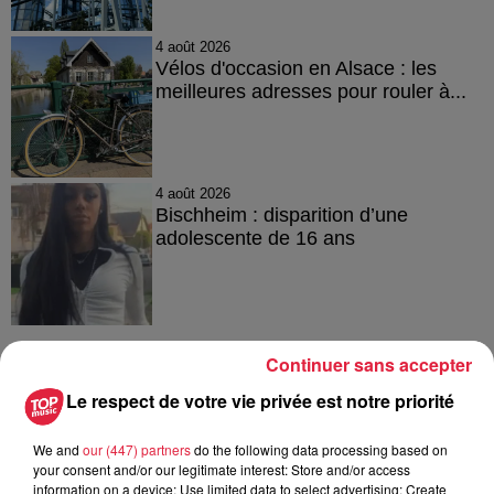
4 août 2026
Vélos d'occasion en Alsace : les
meilleures adresses pour rouler à...
4 août 2026
Bischheim : disparition d’une
adolescente de 16 ans
Continuer sans accepter
À découvrir également
Le respect de votre vie privée est notre priorité
We and
our (447) partners
do the following data processing based on
your consent and/or our legitimate interest: Store and/or access
information on a device; Use limited data to select advertising; Create