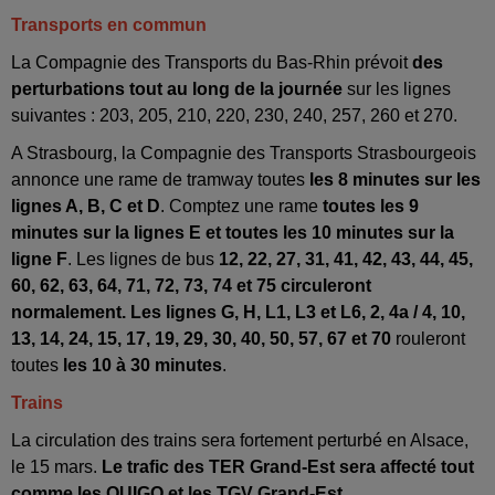
Transports en commun
La Compagnie des Transports du Bas-Rhin prévoit
des
perturbations tout au long de la journée
sur les lignes
suivantes : 203, 205, 210, 220, 230, 240, 257, 260 et 270.
A Strasbourg, la Compagnie des Transports Strasbourgeois
annonce une rame de tramway toutes
les 8 minutes sur les
lignes A, B, C et D
. Comptez une rame
toutes les 9
minutes sur la lignes E et toutes les 10 minutes sur la
ligne F
. Les lignes de bus
12, 22, 27, 31, 41, 42, 43, 44, 45,
60, 62, 63, 64, 71, 72, 73, 74 et 75 circuleront
normalement. Les lignes G, H, L1, L3 et L6, 2, 4a / 4, 10,
13, 14, 24, 15, 17, 19, 29, 30, 40, 50, 57, 67 et 70
rouleront
toutes
les 10 à 30 minutes
.
Trains
La circulation des trains sera fortement perturbé en Alsace,
le 15 mars.
Le trafic des TER Grand-Est sera affecté tout
comme les OUIGO et les TGV Grand-Est.