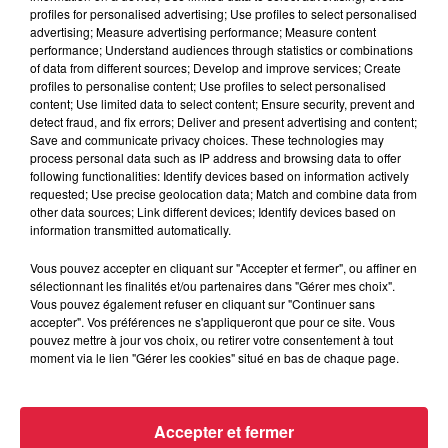
profiles for personalised advertising; Use profiles to select personalised
advertising; Measure advertising performance; Measure content
performance; Understand audiences through statistics or combinations
of data from different sources; Develop and improve services; Create
profiles to personalise content; Use profiles to select personalised
content; Use limited data to select content; Ensure security, prevent and
detect fraud, and fix errors; Deliver and present advertising and content;
Save and communicate privacy choices. These technologies may
process personal data such as IP address and browsing data to offer
following functionalities: Identify devices based on information actively
requested; Use precise geolocation data; Match and combine data from
other data sources; Link different devices; Identify devices based on
information transmitted automatically.
Vous pouvez accepter en cliquant sur "Accepter et fermer", ou affiner en
sélectionnant les finalités et/ou partenaires dans "Gérer mes choix".
Europa-Park : des précisons sur l’après Euro-
Vous pouvez également refuser en cliquant sur "Continuer sans
accepter". Vos préférences ne s'appliqueront que pour ce site. Vous
Mir
pouvez mettre à jour vos choix, ou retirer votre consentement à tout
Pendant trois décennies, l'Euro-Mir a fait tourner les têtes
moment via le lien "Gérer les cookies" situé en bas de chaque page.
des visiteurs. La mythique montagne russe s'apprête
désormais à disparaître du paysage du parc...
Accepter et fermer