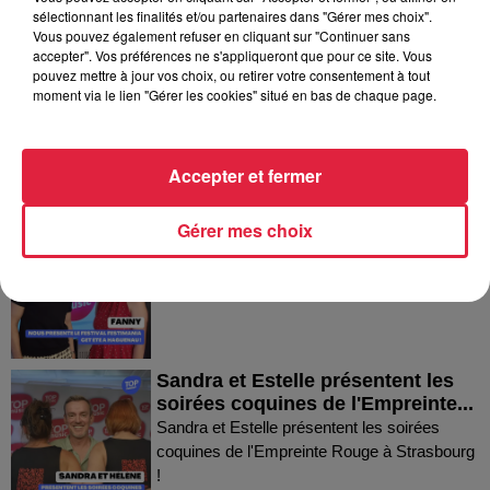
Dans la même série
sélectionnant les finalités et/ou partenaires dans "Gérer mes choix".
Vous pouvez également refuser en cliquant sur "Continuer sans
accepter". Vos préférences ne s'appliqueront que pour ce site. Vous
pouvez mettre à jour vos choix, ou retirer votre consentement à tout
Thierry du Domaine Wunsch et
moment via le lien "Gérer les cookies" situé en bas de chaque page.
Mann à Wettolsheim !
Thierry du Domaine Wunsch et Mann à
Wettolsheim !
Accepter et fermer
Gérer mes choix
Fanny nous présente le festival
Festimania !
Fanny nous présente le festival Festimania !
Sandra et Estelle présentent les
soirées coquines de l'Empreinte...
Sandra et Estelle présentent les soirées
coquines de l'Empreinte Rouge à Strasbourg
!