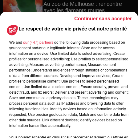
Au zoo de Mulhouse : rencontre
avec les flamants rouges
Continuer sans accepter
Le respect de votre vie privée est notre priorité
6 août 2026
We and
our (447) partners
do the following data processing based on
Les dernières infos sur la venue du
your consent and/or our legitimate interest: Store and/or access
pape à Metz en septembre
information on a device; Use limited data to select advertising; Create
profiles for personalised advertising; Use profiles to select personalised
advertising; Measure advertising performance; Measure content
performance; Understand audiences through statistics or combinations
of data from different sources; Develop and improve services; Create
5 août 2026
profiles to personalise content; Use profiles to select personalised
Europa-Park : des précisons sur
content; Use limited data to select content; Ensure security, prevent and
detect fraud, and fix errors; Deliver and present advertising and content;
l’après Euro-Mir
Save and communicate privacy choices. These technologies may
process personal data such as IP address and browsing data to offer
following functionalities: Identify devices based on information actively
requested; Use precise geolocation data; Match and combine data from
other data sources; Link different devices; Identify devices based on
information transmitted automatically.
Vous pouvez accepter en cliquant sur "Accepter et fermer", ou affiner en