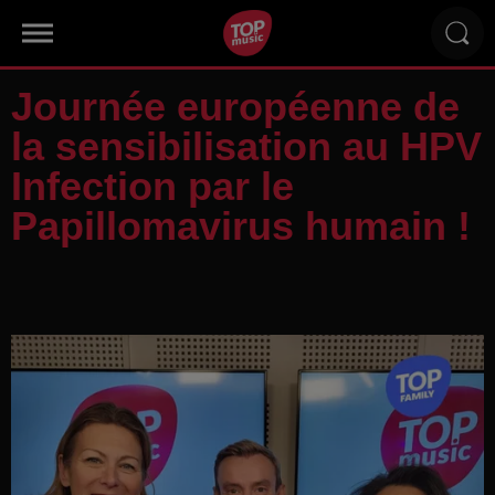
Journée européenne de
la sensibilisation au HPV
Infection par le
Papillomavirus humain !