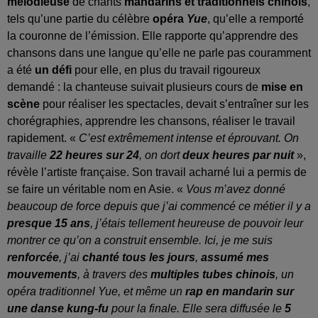
mélodieuse
de chants
mandarins et traditionnels chinois
,
tels qu’une partie du célèbre
opéra
Yue
, qu’elle a remporté
la couronne de l’émission. Elle rapporte qu’apprendre des
chansons dans une langue qu’elle ne parle pas couramment
a été
un défi
pour elle, en plus du travail rigoureux
demandé : la chanteuse suivait plusieurs cours de
mise en
scène
pour réaliser les spectacles, devait s’entraîner sur les
chorégraphies, apprendre les chansons, réaliser le travail
rapidement. «
C’est extrêmement intense et éprouvant. On
travaille
22 heures sur 24
, on dort
deux heures par nuit
»,
révèle l’artiste française. Son travail acharné lui a permis de
se faire un véritable nom en Asie. «
Vous m’avez donné
beaucoup de force depuis que j’ai commencé ce métier il y a
presque 15 ans
, j’étais tellement heureuse de pouvoir leur
montrer ce qu’on a construit ensemble. Ici, je me suis
renforcée
, j’ai
chanté tous les jours
,
assumé mes
mouvements
, à travers des
multiples tubes chinois
, un
opéra traditionnel Yue, et même un
rap en mandarin sur
une danse kung-fu
pour la finale. Elle sera diffusée le
5