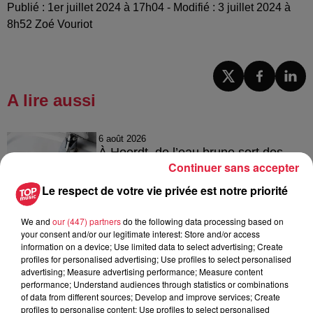
Publié : 1er juillet 2024 à 17h04 - Modifié : 3 juillet 2024 à
8h52 Zoé Vouriot
A lire aussi
6 août 2026
À Hoerdt, de l’eau brune sort des
Continuer sans accepter
robinets
Le respect de votre vie privée est notre priorité
We and
our (447) partners
do the following data processing based on
6 août 2026
your consent and/or our legitimate interest: Store and/or access
Tags antisémites à Strasbourg :
information on a device; Use limited data to select advertising; Create
profiles for personalised advertising; Use profiles to select personalised
Catherine Trautmann réagit
advertising; Measure advertising performance; Measure content
performance; Understand audiences through statistics or combinations
of data from different sources; Develop and improve services; Create
profiles to personalise content; Use profiles to select personalised