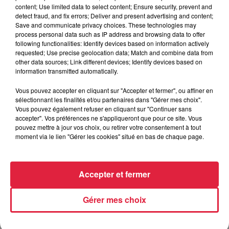
content; Use limited data to select content; Ensure security, prevent and
6 août 2026
detect fraud, and fix errors; Deliver and present advertising and content;
Au zoo de Mulhouse : rencontre
Save and communicate privacy choices. These technologies may
avec les flamants rouges
process personal data such as IP address and browsing data to offer
following functionalities: Identify devices based on information actively
requested; Use precise geolocation data; Match and combine data from
other data sources; Link different devices; Identify devices based on
information transmitted automatically.
Vous pouvez accepter en cliquant sur "Accepter et fermer", ou affiner en
sélectionnant les finalités et/ou partenaires dans "Gérer mes choix".
À découvrir également
Vous pouvez également refuser en cliquant sur "Continuer sans
accepter". Vos préférences ne s'appliqueront que pour ce site. Vous
pouvez mettre à jour vos choix, ou retirer votre consentement à tout
moment via le lien "Gérer les cookies" situé en bas de chaque page.
Accepter et fermer
Gérer mes choix