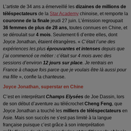
L’artiste de 34 ans a émerveillé les
dizaines de millions de
téléspectateurs
de la
Star Academy
chinoise, et remporte la
couronne de la finale
jeudi 27 juin. L’émission regroupait
36 femmes de plus de 28 ans,
toutes connues en Chine, et
se déroulait sur
4 mois
. Seulement 6 d’entre elles, dont
Joyce Jonathan, étaient étrangères. «
C’était l’une des
expériences les plus
éprouvantes et intenses
depuis que
j’ai commencé ce métier : c’était sur 4 mois avec des
sessions d’environ
12 jours sur place
. Je rentrais en
France à chaque fois parce que je voulais être là aussi pour
ma fille
», confie la chanteuse.
Joyce Jonathan, superstar en Chine
C’est en interprétant
Champs Elysées
de Joe Dassin, lors
de son début d’aventure au télécrochet
Cheng Feng
, que
Joyce Jonathan a touché les
milliers de téléspectateurs
en
Asie. Mais son succès ne s’est pas limité à la langue
française puisque c’est grâce à son interprétation