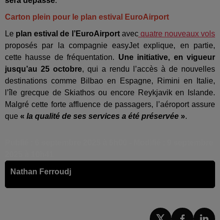
sera dépassé
.
Carton plein pour le plan estival EuroAirport
Le
plan estival de l’EuroAirport
avec
quatre nouveaux vols
proposés par la compagnie easyJet explique, en partie,
cette hausse de fréquentation.
Une initiative, en vigueur
jusqu’au 25 octobre
, qui a rendu l’accès à de nouvelles
destinations comme Bilbao en Espagne, Rimini en Italie,
l’île grecque de Skiathos ou encore Reykjavik en Islande.
Malgré cette forte affluence de passagers, l’aéroport assure
que
«
la qualité de ses services a été préservée
»
.
Publié : 6 septembre 2025 à 6h00 - Modifié : 9 septembre
2025 à 10h41
Nathan Ferroudj