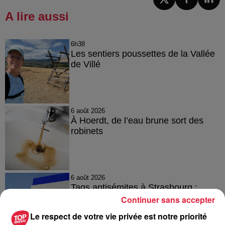
A lire aussi
6h38
Les sentiers poussettes de la Vallée
de Villé
6 août 2026
À Hoerdt, de l’eau brune sort des
robinets
6 août 2026
Tags antisémites à Strasbourg :
Catherine Trautmann réagit
Continuer sans accepter
Le respect de votre vie privée est notre priorité