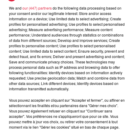
We and
our (447) partners
do the following data processing based on
your consent and/or our legitimate interest: Store and/or access
information on a device; Use limited data to select advertising; Create
profiles for personalised advertising; Use profiles to select personalised
À découvrir également
advertising; Measure advertising performance; Measure content
performance; Understand audiences through statistics or combinations
of data from different sources; Develop and improve services; Create
profiles to personalise content; Use profiles to select personalised
content; Use limited data to select content; Ensure security, prevent and
detect fraud, and fix errors; Deliver and present advertising and content;
Save and communicate privacy choices. These technologies may
process personal data such as IP address and browsing data to offer
following functionalities: Identify devices based on information actively
requested; Use precise geolocation data; Match and combine data from
other data sources; Link different devices; Identify devices based on
information transmitted automatically.
Vous pouvez accepter en cliquant sur "Accepter et fermer", ou affiner en
sélectionnant les finalités et/ou partenaires dans "Gérer mes choix".
Vous pouvez également refuser en cliquant sur "Continuer sans
accepter". Vos préférences ne s'appliqueront que pour ce site. Vous
pouvez mettre à jour vos choix, ou retirer votre consentement à tout
moment via le lien "Gérer les cookies" situé en bas de chaque page.