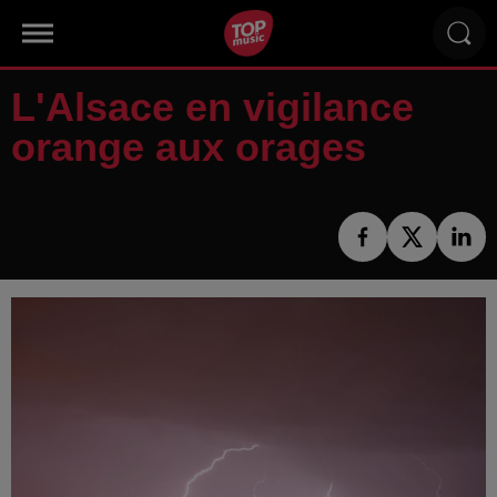
L'Alsace en vigilance
orange aux orages