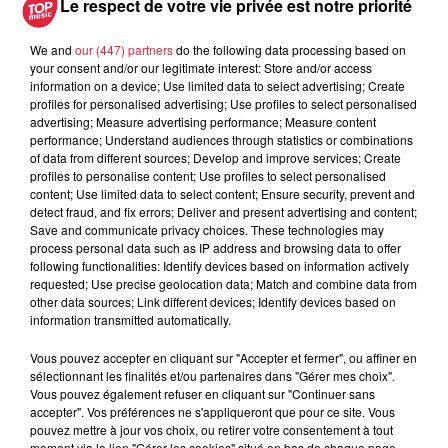
Le respect de votre vie privée est notre priorité
We and
our (447) partners
do the following data processing based on
your consent and/or our legitimate interest: Store and/or access
information on a device; Use limited data to select advertising; Create
À découvrir également
profiles for personalised advertising; Use profiles to select personalised
advertising; Measure advertising performance; Measure content
performance; Understand audiences through statistics or combinations
of data from different sources; Develop and improve services; Create
profiles to personalise content; Use profiles to select personalised
content; Use limited data to select content; Ensure security, prevent and
detect fraud, and fix errors; Deliver and present advertising and content;
Save and communicate privacy choices. These technologies may
process personal data such as IP address and browsing data to offer
following functionalities: Identify devices based on information actively
requested; Use precise geolocation data; Match and combine data from
other data sources; Link different devices; Identify devices based on
information transmitted automatically.
Vous pouvez accepter en cliquant sur "Accepter et fermer", ou affiner en
sélectionnant les finalités et/ou partenaires dans "Gérer mes choix".
Vous pouvez également refuser en cliquant sur "Continuer sans
accepter". Vos préférences ne s'appliqueront que pour ce site. Vous
pouvez mettre à jour vos choix, ou retirer votre consentement à tout
moment via le lien "Gérer les cookies" situé en bas de chaque page.