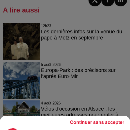
A lire aussi
12h23
Les dernières infos sur la venue du
pape à Metz en septembre
5 août 2026
Europa-Park : des précisons sur
l’après Euro-Mir
4 août 2026
Vélos d'occasion en Alsace : les
meilleures adresses pour rouler à...
Continuer sans accepter