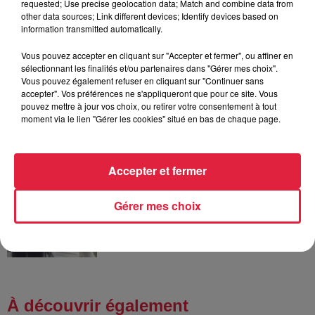
requested; Use precise geolocation data; Match and combine data from
l’après Euro-Mir
other data sources; Link different devices; Identify devices based on
information transmitted automatically.
Vous pouvez accepter en cliquant sur "Accepter et fermer", ou affiner en
sélectionnant les finalités et/ou partenaires dans "Gérer mes choix".
Vous pouvez également refuser en cliquant sur "Continuer sans
4 août 2026
Vélos d'occasion en Alsace : les
accepter". Vos préférences ne s'appliqueront que pour ce site. Vous
pouvez mettre à jour vos choix, ou retirer votre consentement à tout
meilleures adresses pour rouler à...
moment via le lien "Gérer les cookies" situé en bas de chaque page.
Accepter et fermer
4 août 2026
Bischheim : disparition d’une
adolescente de 16 ans
Gérer mes choix
À découvrir également