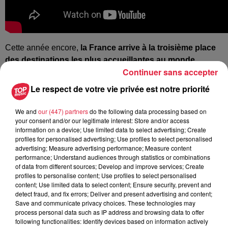
Cette année encore,
la France arrive à la troisième place
des destinations les plus accueillantes au monde
,
Continuer sans accepter
précédée par l'Italie et l'Espagne.
Le respect de votre vie privée est notre priorité
We and
our (447) partners
do the following data processing based on
your consent and/or our legitimate interest: Store and/or access
Publié : 2 février 2023 à 13h31 - Modifié : 30 octobre 2025 à
information on a device; Use limited data to select advertising; Create
16h47 Amandine Munier
profiles for personalised advertising; Use profiles to select personalised
advertising; Measure advertising performance; Measure content
performance; Understand audiences through statistics or combinations
of data from different sources; Develop and improve services; Create
profiles to personalise content; Use profiles to select personalised
content; Use limited data to select content; Ensure security, prevent and
A lire aussi
detect fraud, and fix errors; Deliver and present advertising and content;
Save and communicate privacy choices. These technologies may
process personal data such as IP address and browsing data to offer
5 août 2026
following functionalities: Identify devices based on information actively
Europa-Park : des précisons sur