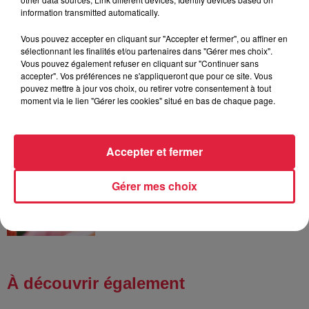
information transmitted automatically.
Vous pouvez accepter en cliquant sur "Accepter et fermer", ou affiner en
sélectionnant les finalités et/ou partenaires dans "Gérer mes choix".
6 août 2026
Vous pouvez également refuser en cliquant sur "Continuer sans
Tags antisémites à Strasbourg :
accepter". Vos préférences ne s'appliqueront que pour ce site. Vous
pouvez mettre à jour vos choix, ou retirer votre consentement à tout
Catherine Trautmann réagit
moment via le lien "Gérer les cookies" situé en bas de chaque page.
Accepter et fermer
6 août 2026
Au zoo de Mulhouse : rencontre
avec les flamants rouges
Gérer mes choix
À découvrir également