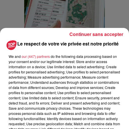
Continuer sans accepter
Le respect de votre vie privée est notre priorité
We and
our (447) partners
do the following data processing based on
your consent and/or our legitimate interest: Store and/or access
Publié : 5 avril 2024 à 6h00 - Modifié : 30 octobre 2025 à
information on a device; Use limited data to select advertising; Create
16h48 Celine Rinckel
profiles for personalised advertising; Use profiles to select personalised
advertising; Measure advertising performance; Measure content
performance; Understand audiences through statistics or combinations
of data from different sources; Develop and improve services; Create
profiles to personalise content; Use profiles to select personalised
content; Use limited data to select content; Ensure security, prevent and
A lire aussi
detect fraud, and fix errors; Deliver and present advertising and content;
Save and communicate privacy choices. These technologies may
process personal data such as IP address and browsing data to offer
6 août 2026
following functionalities: Identify devices based on information actively
À Hoerdt, de l’eau brune sort des
requested; Use precise geolocation data; Match and combine data from
robinets
other data sources; Link different devices; Identify devices based on