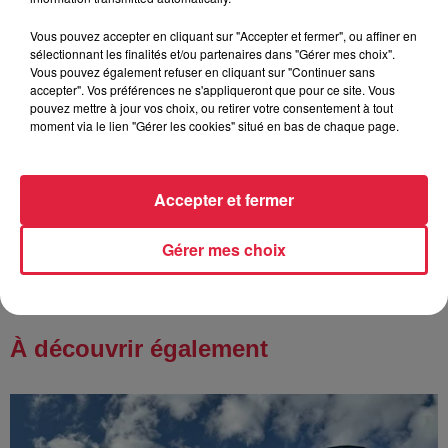
4 août 2026
Vous pouvez accepter en cliquant sur "Accepter et fermer", ou affiner en
Vélos d'occasion en Alsace : les
sélectionnant les finalités et/ou partenaires dans "Gérer mes choix".
meilleures adresses pour rouler à...
Vous pouvez également refuser en cliquant sur "Continuer sans
accepter". Vos préférences ne s'appliqueront que pour ce site. Vous
pouvez mettre à jour vos choix, ou retirer votre consentement à tout
moment via le lien "Gérer les cookies" situé en bas de chaque page.
4 août 2026
Bischheim : disparition d’une
Accepter et fermer
adolescente de 16 ans
Gérer mes choix
À découvrir également