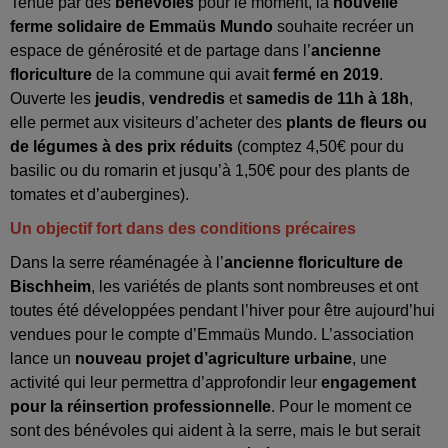
Tenue par des
bénévoles
pour le moment, la
nouvelle
ferme solidaire de
Emmaüs Mundo
souhaite recréer un
espace de générosité et de partage dans l’
ancienne
floriculture
de la commune qui avait
fermé en 2019
.
Ouverte les
jeudis
,
vendredis
et
samedis
de 11h à 18h
,
elle permet aux visiteurs d’acheter des
plants de fleurs ou
de légumes à des prix réduits
(comptez 4,50€ pour du
basilic ou du romarin et jusqu’à 1,50€ pour des plants de
tomates et d’aubergines).
Un objectif fort dans des conditions précaires
Dans la serre réaménagée à l’
ancienne floriculture de
Bischheim
, les variétés de plants sont nombreuses et ont
toutes été développées pendant l’hiver pour être aujourd’hui
vendues pour le compte d’Emmaüs Mundo. L’association
lance un
nouveau projet d’agriculture urbaine
, une
activité qui leur permettra d’approfondir leur
engagement
pour la réinsertion professionnelle
. Pour le moment ce
sont des bénévoles qui aident à la serre, mais le but serait