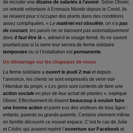
de recruter une
dizaine de salariés à l’avenir
. Selon Olivier,
un retraité volontaire à Emmaüs Mundo depuis le Covid, ils
se relaient pour s’occuper des plants dans des conditions
assez compliquées. «
Le
matériel est obsolète
, on n'a
pas
de courant
, les parois ne se baissent pas automatiquement
donc
il faut être là
», admet-il le visage fermé. Ils ne savent
pourtant pas si la serre leur servira de ferme solidaire
temporaire
ou si l’installation est
permanente
.
Un démarrage sur les chapeaux de roues
La ferme solidaire a
ouvert le jeudi 2 mai
et depuis
l’annonce, les clients se sont empressés de venir voir
l’étendue du projet. «
Les gens sont contents de faire une
action sociale
en plus de leur achat de plantes
», explique
Olivier. Effectivement ils étaient
beaucoup à vouloir faire
une bonne action
et parmi eux des visiteurs de tous âges :
enfants, parents ou grands-parents. Certains viennent même
en famille découvrir ce nouvel espace. C’est le cas de Julie
et Cédric qui avaient repéré l’
ouverture sur Facebook
et