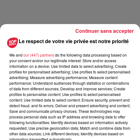
Continuer sans accepter
Le respect de votre vie privée est notre priorité
We and
our (447) partners
do the following data processing based on
your consent and/or our legitimate interest: Store and/or access
information on a device; Use limited data to select advertising; Create
profiles for personalised advertising; Use profiles to select personalised
advertising; Measure advertising performance; Measure content
performance; Understand audiences through statistics or combinations
A lire aussi
of data from different sources; Develop and improve services; Create
profiles to personalise content; Use profiles to select personalised
content; Use limited data to select content; Ensure security, prevent and
detect fraud, and fix errors; Deliver and present advertising and content;
5 août 2026
Save and communicate privacy choices. These technologies may
Europa-Park : des précisons sur
process personal data such as IP address and browsing data to offer
l’après Euro-Mir
following functionalities: Identify devices based on information actively
requested; Use precise geolocation data; Match and combine data from
other data sources; Link different devices; Identify devices based on
information transmitted automatically.