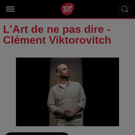
L'Art de ne pas dire -
Clément Viktorovitch