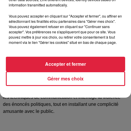
président de la République a été brutalement évincé et
information transmitted automatically.
cherche à se venger. Son arme ? Une conférence dans
laquelle il décide de dévoiler tous les secrets qu’ils ont
Vous pouvez accepter en cliquant sur "Accepter et fermer", ou affiner en
sélectionnant les finalités et/ou partenaires dans "Gérer mes choix".
utilisés pour conquérir le pouvoir. Il n’a plus rien à perdre et
Vous pouvez également refuser en cliquant sur "Continuer sans
décide de tout détruire.
accepter". Vos préférences ne s'appliqueront que pour ce site. Vous
pouvez mettre à jour vos choix, ou retirer votre consentement à tout
Au fil de sa démonstration, toutefois, cet homme en vient à
moment via le lien "Gérer les cookies" situé en bas de chaque page.
s’interroger. Et si l’art qu’il a pratiqué n’avait finalement rien
d’anodin ? Dans la continuité de son livre
Le Pouvoir
rhétorique
,
Clément Viktorovitch
, politologue et
Accepter et fermer
chroniqueur sur France Info dans les
émissions
Clique
ou
Quotidien
, apparaît pour la première
Gérer mes choix
fois au théâtre dans une fiction grinçante.
Sur un plateau quasi nu, il analyse avec brio et intelligence
les techniques de communication et interroge la violence
des énoncés politiques, tout en installant une complicité
amusante avec le public.