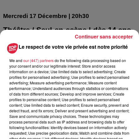
Mercredi
17 Décembre
| 20h30
Théâtre / Seul-en-scène
| dès 14 ans
Continuer sans accepter
Le respect de votre vie privée est notre priorité
L'Art de ne pas dire
We and
our (447) partners
do the following data processing based on
your consent and/or our legitimate interest: Store and/or access
Clément Viktorovitch
information on a device; Use limited data to select advertising; Create
profiles for personalised advertising; Use profiles to select personalised
Un seul-en-scène virtuose, interactif
advertising; Measure advertising performance; Measure content
performance; Understand audiences through statistics or combinations
et caustique qui vous ouvre les yeux
of data from different sources; Develop and improve services; Create
profiles to personalise content; Use profiles to select personalised
sur les discours de ceux qui nous
content; Use limited data to select content; Ensure security, prevent and
detect fraud, and fix errors; Deliver and present advertising and content;
gouvernent
Save and communicate privacy choices. These technologies may
process personal data such as IP address and browsing data to offer
following functionalities: Identify devices based on information actively
Le conseiller en communication d’un député devenu
requested; Use precise geolocation data; Match and combine data from
other data sources; Link different devices; Identify devices based on