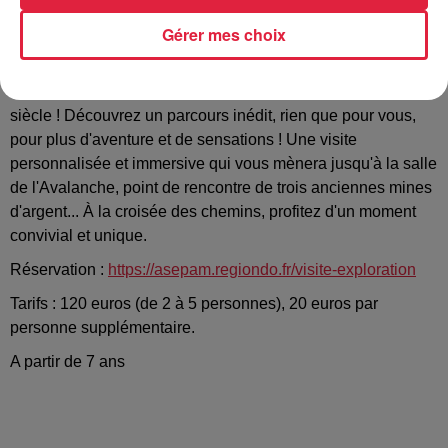
Visite Exploration
:
Vivez une 1/2 journée d'exploration
Gérer mes choix
souterraine dans la mine d'argent Saint-Louis Eisenthür !
Laissez s'exprimer l'aventurier qui est en vous et suivez
l'animateur dans un dédale de galeries creusées au XVIe
siècle ! Découvrez un parcours inédit, rien que pour vous,
pour plus d'aventure et de sensations ! Une visite
personnalisée et immersive qui vous mènera jusqu'à la salle
de l'Avalanche, point de rencontre de trois anciennes mines
d'argent... À la croisée des chemins, profitez d'un moment
convivial et unique.
Réservation :
https://asepam.regiondo.fr/visite-exploration
Tarifs : 120 euros (de 2 à 5 personnes), 20 euros par
personne supplémentaire.
A partir de 7 ans