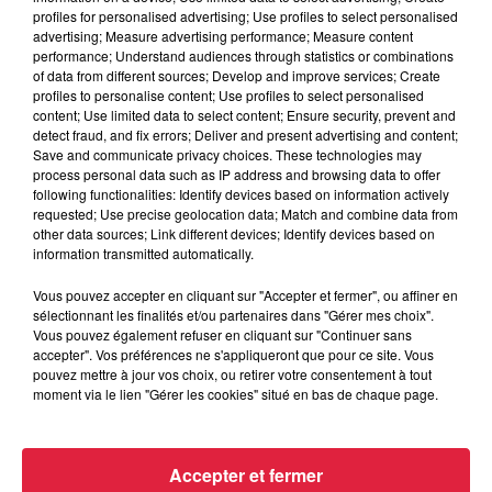
profiles for personalised advertising; Use profiles to select personalised
gabe-gottes
advertising; Measure advertising performance; Measure content
performance; Understand audiences through statistics or combinations
Tarifs : 10 euros / adulte, 8 euros / enfant (- de 15 ans)
of data from different sources; Develop and improve services; Create
A partir de 5 ans
profiles to personalise content; Use profiles to select personalised
content; Use limited data to select content; Ensure security, prevent and
detect fraud, and fix errors; Deliver and present advertising and content;
Save and communicate privacy choices. These technologies may
Mine St-Louis Eisenthür
: Exceptionnelle mine d'argent du
process personal data such as IP address and browsing data to offer
following functionalities: Identify devices based on information actively
XVIe siècle, au réseau incroyable, cette mine est "la plus
requested; Use precise geolocation data; Match and combine data from
belle mine d'argent de la Renaissance en Europe" (P.
other data sources; Link different devices; Identify devices based on
Fluck). Restée intacte depuis 1570, venez vous immerger
information transmitted automatically.
dans les galeries aventureuses et étroites sur près d'1km, et
Vous pouvez accepter en cliquant sur "Accepter et fermer", ou affiner en
découvrez la vie des mineurs de la Renaissance.
sélectionnant les finalités et/ou partenaires dans "Gérer mes choix".
Vous pouvez également refuser en cliquant sur "Continuer sans
Réservation :
https://asepam.regiondo.fr/visite-de-la-mine-st-
accepter". Vos préférences ne s'appliqueront que pour ce site. Vous
louis-eisenthur
pouvez mettre à jour vos choix, ou retirer votre consentement à tout
moment via le lien "Gérer les cookies" situé en bas de chaque page.
Tarifs : 15 euros / adulte, 10 euros / enfant (- de 15 ans)
A partir de 7 ans
Accepter et fermer