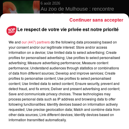
6 août 2026
Au zoo de Mulhouse : rencontre
avec les flamants rouges
Continuer sans accepter
Le respect de votre vie privée est notre priorité
We and
our (447) partners
do the following data processing based on
6 août 2026
your consent and/or our legitimate interest: Store and/or access
Les dernières infos sur la venue du
information on a device; Use limited data to select advertising; Create
pape à Metz en septembre
profiles for personalised advertising; Use profiles to select personalised
advertising; Measure advertising performance; Measure content
performance; Understand audiences through statistics or combinations
of data from different sources; Develop and improve services; Create
profiles to personalise content; Use profiles to select personalised
5 août 2026
content; Use limited data to select content; Ensure security, prevent and
Europa-Park : des précisons sur
detect fraud, and fix errors; Deliver and present advertising and content;
l’après Euro-Mir
Save and communicate privacy choices. These technologies may
process personal data such as IP address and browsing data to offer
following functionalities: Identify devices based on information actively
requested; Use precise geolocation data; Match and combine data from
other data sources; Link different devices; Identify devices based on
information transmitted automatically.