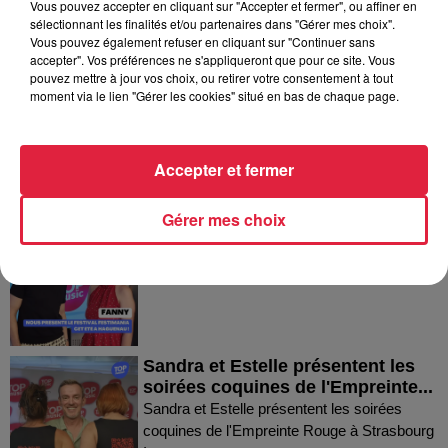
Vous pouvez accepter en cliquant sur "Accepter et fermer", ou affiner en
sélectionnant les finalités et/ou partenaires dans "Gérer mes choix".
Dans la même série
Vous pouvez également refuser en cliquant sur "Continuer sans
accepter". Vos préférences ne s'appliqueront que pour ce site. Vous
pouvez mettre à jour vos choix, ou retirer votre consentement à tout
Thierry du Domaine Wunsch et
moment via le lien "Gérer les cookies" situé en bas de chaque page.
Mann à Wettolsheim !
Thierry du Domaine Wunsch et Mann à
Wettolsheim !
Accepter et fermer
Gérer mes choix
Fanny nous présente le festival
Festimania !
Fanny nous présente le festival Festimania !
Sandra et Estelle présentent les
soirées coquines de l'Empreinte...
Sandra et Estelle présentent les soirées
coquines de l'Empreinte Rouge à Strasbourg