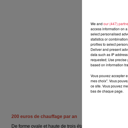
We and
our (447) partn
access information on a 
select personalised ad
statistics or combinatio
profiles to select person
Deliver and present adv
data such as IP address 
requested; Use precise g
based on information tra
Vous pouvez accepter en 
mes choix". Vous pouvez
ce site. Vous pouvez met
bas de chaque page.
200 euros de chauffage par an
De forme ovale et haute de trois étages, cette maison sola