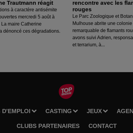
ine Trautmann réagit
rencontre avec les fl
rouges
tions à caractère antisémite
Le Parc Zoologique et Botan
ouvertes mercredi 5 août à
Mulhouse abrite une colonie
 La maire Catherine
remarquable de flamants ro
a dénoncé ces dégradations.
avons suivi Adrien, respons
et terrarium, à...
 D'EMPLOI
CASTING
JEUX
AGE
CLUBS PARTENAIRES
CONTACT