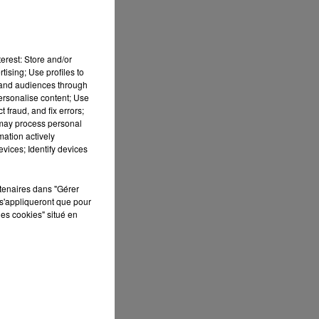
erest: Store and/or
tising; Use profiles to
tand audiences through
personalise content; Use
 fraud, and fix errors;
 may process personal
mation actively
vices; Identify devices
rtenaires dans "Gérer
s'appliqueront que pour
les cookies" situé en
re