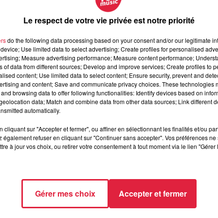
Le respect de votre vie privée est notre priorité
ers
do the following data processing based on your consent and/or our legitimate int
device; Use limited data to select advertising; Create profiles for personalised adver
vertising; Measure advertising performance; Measure content performance; Unders
ns of data from different sources; Develop and improve services; Create profiles to 
alised content; Use limited data to select content; Ensure security, prevent and detect
ertising and content; Save and communicate privacy choices. These technologies
and browsing data to offer following functionalities: Identify devices based on infor
eolocation data; Match and combine data from other data sources; Link different de
nsmitted automatically.
cliquant sur "Accepter et fermer", ou affiner en sélectionnant les finalités et/ou pa
 également refuser en cliquant sur "Continuer sans accepter". Vos préférences ne 
tre à jour vos choix, ou retirer votre consentement à tout moment via le lien "Gérer 
Gérer mes choix
Accepter et fermer
ire permet de réduire les factures d'énergie. Eric Wasser "
assu