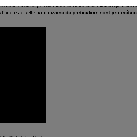
 Le seul hic est le prix du mètre carré de cette maison qui s'élèv
 l'heure actuelle,
une dizaine de particuliers sont propriétair