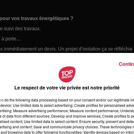
s pour vos travaux énergétiques ?
e suivi des travaux.
e à porte…
s immédiatement un devis. Un projet d’isolation ça se réfléchie 
caires sans avoir
vérifié la légitimité de l’entreprise.
Vous
Contin
ou encore sur le site
faire.gouv.fr
.
fin réelle du chantier.
En effet les aides sont débloquées mais
avaux.
Le respect de votre vie privée est notre priorité
ire.gouv.fr
.
ers
do the following data processing based on your consent and/or our legitimate int
device; Use limited data to select advertising; Create profiles for personalised adver
vertising; Measure advertising performance; Measure content performance; Unders
ns of data from different sources; Develop and improve services; Create profiles to 
alised content; Use limited data to select content; Ensure security, prevent and detect
ertising and content; Save and communicate privacy choices. These technologies
and browsing data to offer following functionalities: Identify devices based on infor