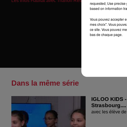
Les Infos Habitat avec Trianon Résidences
requested; Use precise g
based on information tra
Vous pouvez accepter en 
mes choix". Vous pouvez
ce site. Vous pouvez met
bas de chaque page.
Dans la même série
IGLOO KIDS - 
Strasbourg....
avec les élève de