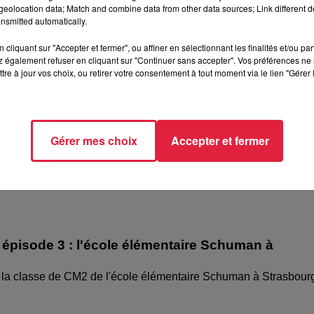
eolocation data; Match and combine data from other data sources; Link different de
nsmitted automatically.
cliquant sur "Accepter et fermer", ou affiner en sélectionnant les finalités et/ou pa
 également refuser en cliquant sur "Continuer sans accepter". Vos préférences ne 
tre à jour vos choix, ou retirer votre consentement à tout moment via le lien "Gérer 
Gérer mes choix
Accepter et fermer
épisode 3 : l'école élémentaire Schuman à
 la classe de CM2 de l'école élémentaire Schuman à Strasbour