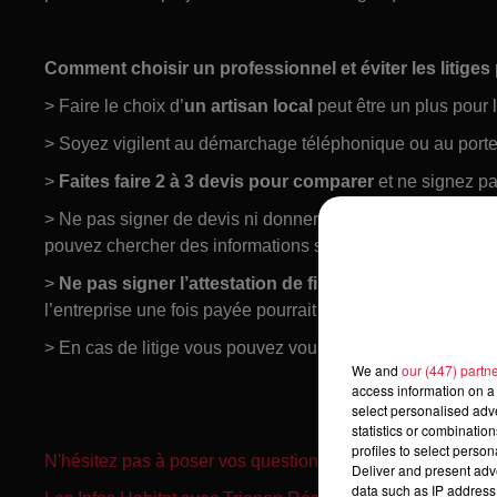
Comment choisir un professionnel et éviter les litige
> Faire le choix d’
un artisan local
peut être un plus pour l
> Soyez vigilent au démarchage téléphonique ou au port
>
Faites faire 2 à 3 devis pour comparer
et ne signez pa
> Ne pas signer de devis ni donner vos coordonnées ban
pouvez chercher des informations sur celle-ci via internet 
>
Ne pas signer l’attestation de fin de travaux avant la 
l’entreprise une fois payée pourrait ne pas finaliser les tr
> En cas de litige vous pouvez vous informer auprès du
fa
We and
our (447) partn
access information on a 
select personalised ad
statistics or combinatio
profiles to select person
N'hésitez pas à poser vos questions sur IGLOO on Air
Deliver and present adv
data such as IP address 