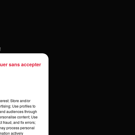
!
uer sans accepter
erest: Store and/or
tising; Use profiles to
tand audiences through
personalise content; Use
 fraud, and fix errors;
 may process personal
mation actively