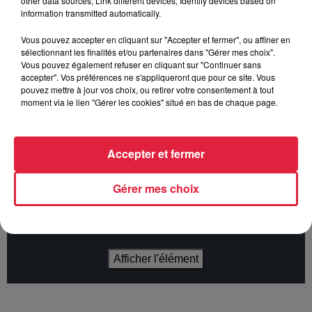
other data sources; Link different devices; Identify devices based on
l’émotion et partager leur folie communicative à travers des
information transmitted automatically.
pièces mêlant spectacle et musique, dinguerie et poésie,
travail et liberté, fromage et chocolat.
Vous pouvez accepter en cliquant sur "Accepter et fermer", ou affiner en
sélectionnant les finalités et/ou partenaires dans "Gérer mes choix".
C’est du clown sans nez, du théâtre sans longueurs, un
Vous pouvez également refuser en cliquant sur "Continuer sans
concert sans violon, un ballet sans poussière… C’est un
accepter". Vos préférences ne s'appliqueront que pour ce site. Vous
pouvez mettre à jour vos choix, ou retirer votre consentement à tout
spectacle où il y a trois artistes et l’un d’entre eux est le
moment via le lien "Gérer les cookies" situé en bas de chaque page.
public.
Accepter et fermer
Cet élément est masqué compte-tenu du refus du
Gérer mes choix
dépôt de cookies que vous avez exprimé. Si vous
souhaitez l'afficher, merci de nous donner votre accord
en cliquant sur le bouton ci-dessous.
Afficher l'élément