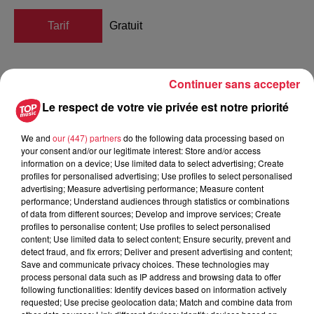
Tarif
Gratuit
Continuer sans accepter
Envie de chanter et de jouer (comme
Le respect de votre vie privée est notre priorité
des rockstars) ? Embarquez dans
cette épopée musicale déjantée !
We and
our (447) partners
do the following data processing based on
your consent and/or our legitimate interest: Store and/or access
information on a device; Use limited data to select advertising; Create
Morgane joue le rôle d’Alysse (à ne pas confondre avec
profiles for personalised advertising; Use profiles to select personalised
advertising; Measure advertising performance; Measure content
Ulysse) et celui de tous les autres personnages. Damien, lui,
performance; Understand audiences through statistics or combinations
est le narrateur qui chante et qui rappe. Ensemble, ils
of data from different sources; Develop and improve services; Create
racontent une folle épopée avec des perruques, des bouts
profiles to personalise content; Use profiles to select personalised
content; Use limited data to select content; Ensure security, prevent and
de bois, du carton, de la corde et surtout, beaucoup de
detect fraud, and fix errors; Deliver and present advertising and content;
jubilation.
Save and communicate privacy choices. These technologies may
process personal data such as IP address and browsing data to offer
Fondée en 2018,
la Compagnie Alsand
propose des
following functionalities: Identify devices based on information actively
spectacles délurés dans l’espace public. Leur but ? Créer de
requested; Use precise geolocation data; Match and combine data from