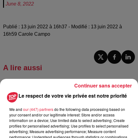
June 8, 2022
Publié : 13 juin 2022 à 16h37 - Modifié : 13 juin 2022 à
16h59 Carole Campo
A lire aussi
Continuer sans accepter
6 août 2026
À Hoerdt, de l’eau brune sort des
Le respect de votre vie privée est notre priorité
robinets
We and
our (447) partners
do the following data processing based on
your consent and/or our legitimate interest: Store and/or access
information on a device; Use limited data to select advertising; Create
profiles for personalised advertising; Use profiles to select personalised
6 août 2026
Tags antisémites à Strasbourg :
advertising; Measure advertising performance; Measure content
performance; Understand audiences through statistics or combinations