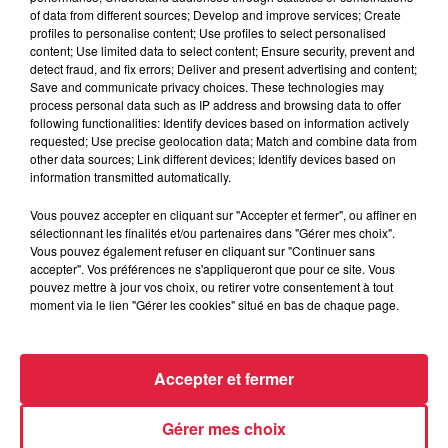
Catherine Trautmann réagit
of data from different sources; Develop and improve services; Create
profiles to personalise content; Use profiles to select personalised
content; Use limited data to select content; Ensure security, prevent and
detect fraud, and fix errors; Deliver and present advertising and content;
Save and communicate privacy choices. These technologies may
6 août 2026
process personal data such as IP address and browsing data to offer
Au zoo de Mulhouse : rencontre
following functionalities: Identify devices based on information actively
avec les flamants rouges
requested; Use precise geolocation data; Match and combine data from
other data sources; Link different devices; Identify devices based on
information transmitted automatically.
Vous pouvez accepter en cliquant sur "Accepter et fermer", ou affiner en
sélectionnant les finalités et/ou partenaires dans "Gérer mes choix".
Vous pouvez également refuser en cliquant sur "Continuer sans
accepter". Vos préférences ne s'appliqueront que pour ce site. Vous
À découvrir également
pouvez mettre à jour vos choix, ou retirer votre consentement à tout
moment via le lien "Gérer les cookies" situé en bas de chaque page.
Accepter et fermer
Gérer mes choix